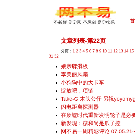
首
文章列表-第22页
分页：
1
2
3
4
5
6
7
8
9
10
11
12
13
14
15
31
32
娘亲牌滑板
李美丽风扇
小狗狗中的大卡车
绽放吧，项链
Take-G 木头公仔 另祝yoyomy
闪电距离探测器
在废墟时代重新发明轮子是必
新发现：糖和尚是爪子控
网不易一周精彩评论 07.05.21~0