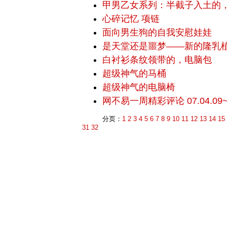
甲男乙女系列：半截子入土的
心碎记忆 项链
面向男生狗的自我安慰娃娃
是天堂还是噩梦——新的隆乳
白衬衫条纹领带的，电脑包
超级神气的马桶
超级神气的电脑椅
网不易一周精彩评论 07.04.09~0
分页：
1
2
3
4
5
6
7
8
9
10
11
12
13
14
15
31
32