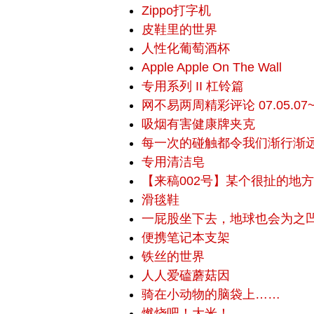
Zippo打字机
皮鞋里的世界
人性化葡萄酒杯
Apple Apple On The Wall
专用系列 II 杠铃篇
网不易两周精彩评论 07.05.07~0
吸烟有害健康牌夹克
每一次的碰触都令我们渐行渐
专用清洁皂
【来稿002号】某个很扯的地方=
滑毯鞋
一屁股坐下去，地球也会为之
便携笔记本支架
铁丝的世界
人人爱磕蘑菇因
骑在小动物的脑袋上……
燃烧吧！大米！