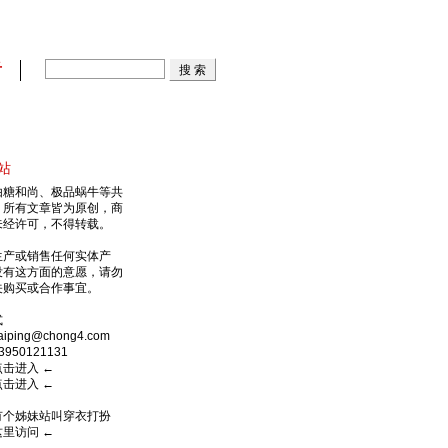
看
站
由糖和尚、极品蜗牛等共
，所有文章皆为原创，商
未经许可，不得转载。
生产或销售任何实体产
没有这方面的意愿，请勿
关购买或合作事宜。
式
ping@chong4.com
950121131
点击进入
←
点击进入
←
有个姊妹站叫穿衣打扮
这里访问
←