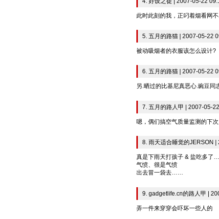
4. 好设之徒 | 2007-05-22 09:
此时此刻的我，正叼着烟看网不
5. 五月的路猫 | 2007-05-22 0
被动吸烟者的衣服该怎么设计?
6. 五月的路猫 | 2007-05-22 0
另.晒过的比基尼真恶心.豌豆同
7. 五月的路人甲 | 2007-05-22
嗯，偶们搞空气质量监测的下次
8. 雨天适合睡觉的JERSON | 20
真是下雨天打孩子 & 盐吃多了
气愤、很是气愤
出去冒一袋去……
9. gadgetlife.cn的路人甲 | 20
弄一件来穿穿会吓坏一些人的