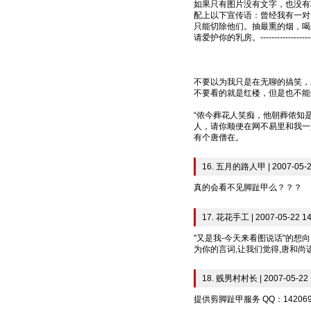
如果只有图片没有文字，也没有
配上以下宣传语：曾经我有一对
只能切除他们。抽最熏的烟，喝最烈
请爱护你的乳房。----------------
不要以为我只是在无聊的搞笑，
不要看的就是红楼，但是也不能
“侬今葬花人笑痴，他朝葬侬知
人，请你顺便在网不易里和我一起默哀一
有个唐僧在。
16. 五月的路人甲 | 2007-05-2
真的会看不见脚趾甲么？？？
17. 花花手工 | 2007-05-22 14
"又是我-今天来看图说话"的想
为你的言词,让我们觉得,唐和尚该下
18. 贱男村村长 | 2007-05-22 
提供剪脚趾甲服务 QQ：1420