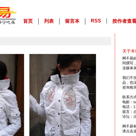
RSS
首页
列表
留言本
按作者查
关于本
网不易
同撰写
业媒体
我们不
品，也
咨询相
联系方
电邮：sai
电话：13
留言：
论坛：
网不易
请点击