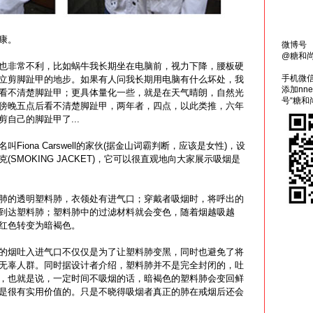
康。
微博号
@糖和
非常不利，比如蜗牛我长期坐在电脑前，视力下降，腰板硬
手机微
立剪脚趾甲的地步。如果有人问我长期用电脑有什么坏处，我
添加nn
看不清楚脚趾甲；更具体量化一些，就是在天气晴朗，自然光
号“糖和
傍晚五点后看不清楚脚趾甲，两年者，四点，以此类推，六年
自己的脚趾甲了...
ona Carswell的家伙(据金山词霸判断，应该是女性)，设
SMOKING JACKET)，它可以很直观地向大家展示吸烟是
的透明塑料肺，衣领处有进气口；穿戴者吸烟时，将呼出的
到达塑料肺；塑料肺中的过滤材料就会变色，随着烟越吸越
红色转变为暗褐色。
烟吐入进气口不仅仅是为了让塑料肺变黑，同时也避免了将
无辜人群。同时据设计者介绍，塑料肺并不是完全封闭的，吐
，也就是说，一定时间不吸烟的话，暗褐色的塑料肺会变回鲜
是很有实用价值的。只是不晓得吸烟者真正的肺在戒烟后还会