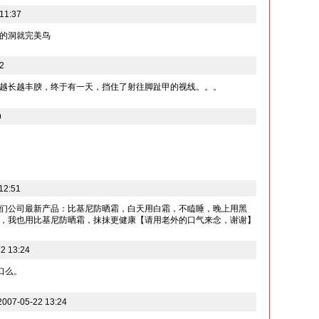
11:37
的洞就完美鸟
2
越长越丰腴，终于有一天，挡住了射往脚趾甲的视线。。。
9
12:51
们公司最新产品：比基尼防晒霜，白天用白霜，不瞌睡，晚上用黑
，我也用比基尼防晒霜，抹抹更健康【请用老外的口气来念，谢谢】
2 13:24
口么。
7-05-22 13:24