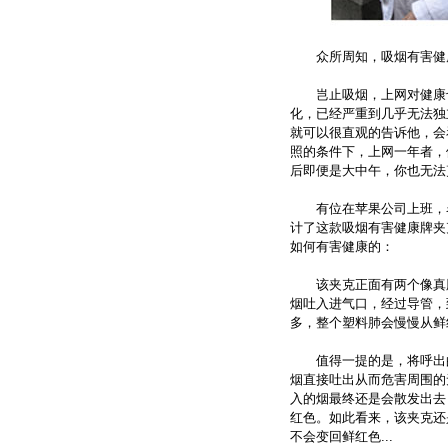
众所周知，吸烟有害健
岂止吸烟，上网对健康也
化，已经严重到几乎无法独
就可以很直观的告诉他，会
照的条件下，上网一年者，
后即便是大中午，你也无法剪
有位在苹果公司上班，名叫Fi
计了这款吸烟有害健康牌夹克(
如何有害健康的：
该夹克正面有两个像真肺
烟吐入进气口，经过导管，
多，整个塑料肺会慢慢从鲜
值得一提的是，将呼出的
烟直接吐出从而危害周围的
入的烟最终还是会散发出去
红色。如此看来，该夹克还
不会变回鲜红色...