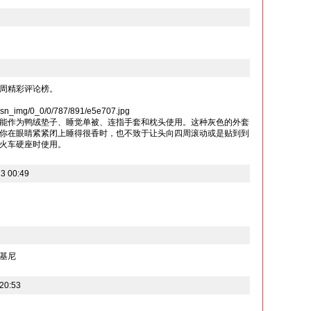
周精彩评论榜。
msn_img/0_0/0/787/891/e5e707.jpg
能作为鸭绒垫子、睡觉单被、连指手套和枕头使用。这种灰色的外套
你在眼睛紧紧闭上睡得很香时，也不致于让头向四周滚动或是贴到到
火车硬座时使用。
3 00:49
基尼
20:53