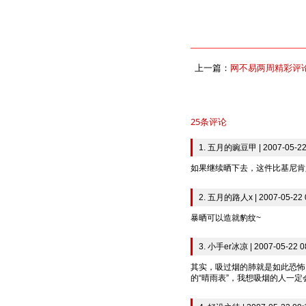
上一篇：
网不易两周精彩评论 07.
25条评论
1. 五月的豌豆甲 | 2007-05-22
如果继续晒下去，这件比基尼肯定
2. 五月的路人x | 2007-05-22 
暴晒可以造就豹纹~
3. 小手er冰凉 | 2007-05-22 0
其实，吸过烟的肺就是如此恐怖
的“晴雨表”，我想吸烟的人一