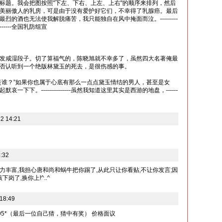
标题。我会把图按照"下左、下右、上左、上右"的顺序来排列，然后
美丽傲人的乳房，可是由于没有爱护好它们，不幸得了乳腺癌。最后
的酒也无法使我解脱痛苦，我只能独自在风中掩面而泣。---------
--------全国乳防组宣
发咸湿段子。切了算福气的，陈晓旭就不幸多了，虽然四大名著俺最
否认听到一个绝版林黛玉的死去，是很伤感的事。
是谁？”如果你也属于心底有那么一点点黛玉情结的男人，甚至是女
下下。---------------虽然我知道这里其实是西游的地盘，------
2 14:21
:32
向力丰富,我担心唐和尚和蜗牛把你踢了,从此只让你看贴,不让你发言;因
岗了,换你上!^..^
18:49
695*（最后一位自己猜，猜中有奖） 价格面议