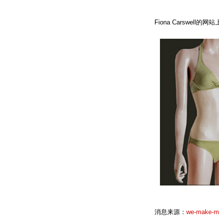
Fiona Carswell
消息来源：
we-make-mo