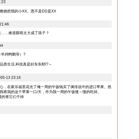
:23
燃烧把我的小XX。恩不是DD是XX
 21:46
包装……难道眼睛太大成了筛子？
04
牛羊鸡鸭鹅等）?
质生活,科技真是好东东耶!?～
5-13 23:16
心，在家乐福里花光了俺一周的午饭钱买了俩传说中的进口苹果。然
我将我的这个苹果一口/天，作为我一周的午饭慢～慢的吃掉。
缓的将它们干掉