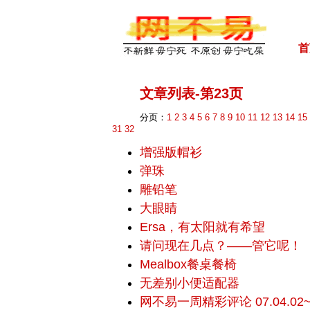
首
文章列表-第23页
分页：
1
2
3
4
5
6
7
8
9
10
11
12
13
14
15
31
32
增强版帽衫
弹珠
雕铅笔
大眼睛
Ersa，有太阳就有希望
请问现在几点？——管它呢！
Mealbox餐桌餐椅
无差别小便适配器
网不易一周精彩评论 07.04.02~0