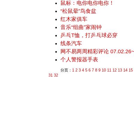
鼠标：电你电你电你！
“松鼠晕”鸟食盆
红木家俱车
音乐“组曲”家闹钟
乒乓T恤，打乒乓球必穿
线条汽车
网不易两周精彩评论 07.02.26~0
个人警报器手表
分页：
1
2
3
4
5
6
7
8
9
10
11
12
13
14
15
31
32