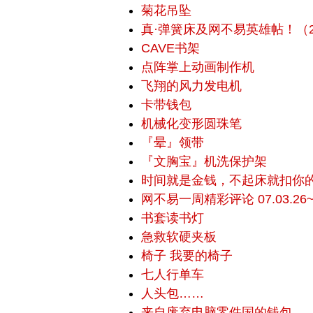
菊花吊坠
真·弹簧床及网不易英雄帖！（200
CAVE书架
点阵掌上动画制作机
飞翔的风力发电机
卡带钱包
机械化变形圆珠笔
『晕』领带
『文胸宝』机洗保护架
时间就是金钱，不起床就扣你
网不易一周精彩评论 07.03.26~0
书套读书灯
急救软硬夹板
椅子 我要的椅子
七人行单车
人头包……
来自废弃电脑零件国的钱包