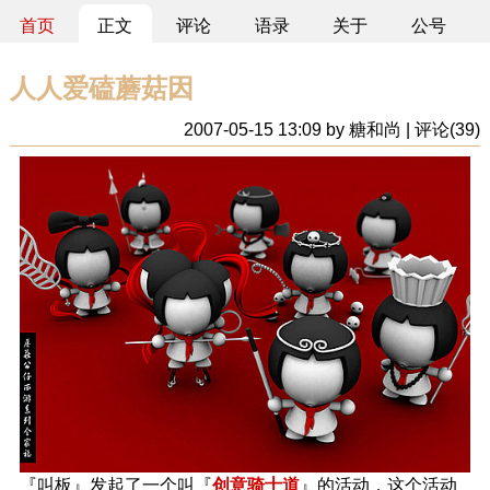
首页
正文
评论
语录
关于
公号
人人爱磕蘑菇因
2007-05-15 13:09 by 糖和尚 | 评论(39)
『叫板』发起了一个叫『
创意骑士道
』的活动，这个活动