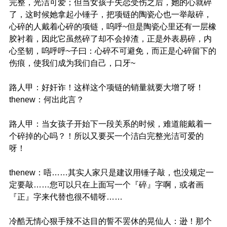
完整，光洁可爱；但当女孩子失恋受伤之后，她的心就碎
了，这时候她拿起小锤子，把项链的陶瓷心也一举敲碎，
心碎的人戴着心碎的项链，呜呼~但是陶瓷心里还有一层橡
胶衬着，因此它虽然碎了却不会掉渣，正是外表易碎，内
心坚韧，呜呼呼~子曰：心碎不可避免，而正是心碎留下的
伤痕，使我们成为我们自己，口牙~
路人甲：好奸诈！这样这个项链的销量就要大增了呀！
thenew：何出此言？
路人甲：当女孩子开始下一段关系的时候，难道能戴着一
个碎掉的心吗？！所以又要买一个洁白完整光洁可爱的
呀！
thenew：唔……其实人家只是建议用锤子敲，也没规定一
定要敲……您可以只在上面写一个『碎』字啊，或者画
『正』字来代替也很不错呀……
冷酷无情心狠手辣不达目的誓不罢休的晃仙人：逊！那个