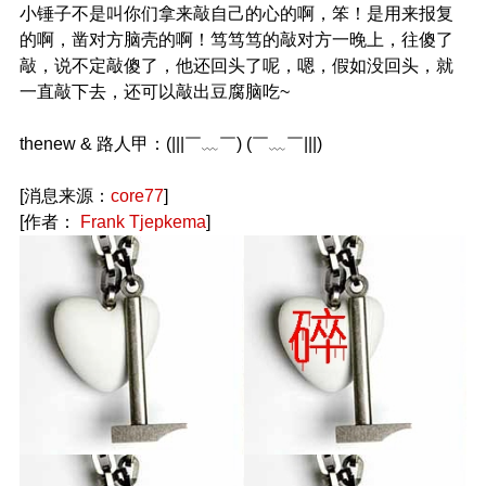
小锤子不是叫你们拿来敲自己的心的啊，笨！是用来报复
的啊，凿对方脑壳的啊！笃笃笃的敲对方一晚上，往傻了
敲，说不定敲傻了，他还回头了呢，嗯，假如没回头，就
一直敲下去，还可以敲出豆腐脑吃~
thenew & 路人甲：(|||￣﹏￣) (￣﹏￣|||)
[消息来源：
core77
]
[作者：
Frank Tjepkema
]