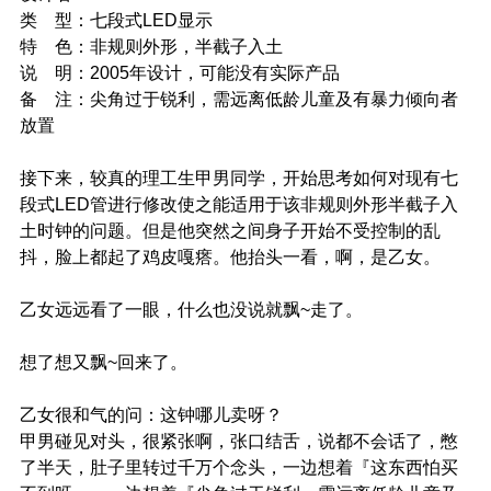
类 型：七段式LED显示
特 色：非规则外形，半截子入土
说 明：2005年设计，可能没有实际产品
备 注：尖角过于锐利，需远离低龄儿童及有暴力倾向者
放置
接下来，较真的理工生甲男同学，开始思考如何对现有七
段式LED管进行修改使之能适用于该非规则外形半截子入
土时钟的问题。但是他突然之间身子开始不受控制的乱
抖，脸上都起了鸡皮嘎瘩。他抬头一看，啊，是乙女。
乙女远远看了一眼，什么也没说就飘~走了。
想了想又飘~回来了。
乙女很和气的问：这钟哪儿卖呀？
甲男碰见对头，很紧张啊，张口结舌，说都不会话了，憋
了半天，肚子里转过千万个念头，一边想着『这东西怕买