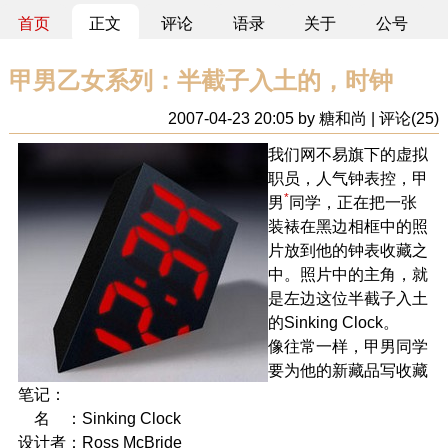
首页
正文
评论
语录
关于
公号
甲男乙女系列：半截子入土的，时钟
2007-04-23 20:05 by 糖和尚 | 评论(25)
我们网不易旗下的虚拟
职员，人气钟表控，甲
*
男
同学，正在把一张
装裱在黑边相框中的照
片放到他的钟表收藏之
中。照片中的主角，就
是左边这位半截子入土
的Sinking Clock。
像往常一样，甲男同学
要为他的新藏品写收藏
笔记：
名 ：Sinking Clock
设计者：Ross McBride