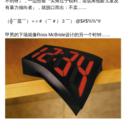
不到呀』，一边想着『尖角过于锐利，需远离低龄儿童及
有暴力倾向者』，就脱口而出：不卖……
（╬￣皿￣）＝○＃（￣＃）３￣） @$#$%%^#
甲男的下场就像Ross McBride设计的另一个时钟……