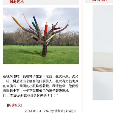
雕树艺术
夜晚来临时，我在林子里放下东西，生火休息。火光
一暗，树后转出个狮鼻阔口的男人。孔武有力很肉厚
的大脑袋，圆圆的小眼珠瞪着我。我请他坐，他便瞪
着眼睛坐下，一坐下就用低沉的嗓子轰隆隆地
问，“你是从彩铅林那边过来的？！！”
... [
阅读全文
]
2013-08-04 17:57 by 糖和尚 | 评论(9)