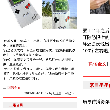
罢工半年之后
开除恐惧症的
“你其实并不想成功，对吗？”心理医生修长的手指交
终还是没说出
叠，搁在膝盖上。
100字左右吧
“我当然想成功，我也有成功的潜质。”西蒙躺在长沙
发上，双手微微握起了拳头。
“放松，你需要更加放松一些。从治疗开始到现在，
... [
阅读全文
]
你一直很紧张。”
“我才不紧张，我可以不紧张。你看，现在我就不紧
张了，我刚才只是没注意而已。”西蒙微微坐起了身
子，又被心理医生按倒了。
来自星星
... [
阅读全文
]
2013-08-10 15:37 by 纽太普 | 评论(4)
病毒传播得像
二维台风