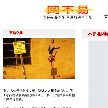
首
穿越空间
不是很神
“这几天你来得很少，德川咪咪大人很不高兴呢。”叶
子小姐跪坐在猫馆的榻榻米上，将一只雪白的猫咪抱
在怀里按摩着。