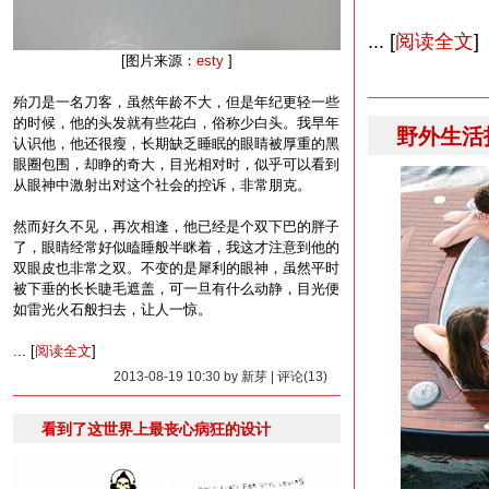
... [
阅读全文
]
[图片来源：
esty
]
殆刀是一名刀客，虽然年龄不大，但是年纪更轻一些
的时候，他的头发就有些花白，俗称少白头。我早年
野外生活指
认识他，他还很瘦，长期缺乏睡眠的眼睛被厚重的黑
眼圈包围，却睁的奇大，目光相对时，似乎可以看到
从眼神中激射出对这个社会的控诉，非常朋克。
然而好久不见，再次相逢，他已经是个双下巴的胖子
了，眼睛经常好似瞌睡般半眯着，我这才注意到他的
双眼皮也非常之双。不变的是犀利的眼神，虽然平时
被下垂的长长睫毛遮盖，可一旦有什么动静，目光便
如雷光火石般扫去，让人一惊。
... [
阅读全文
]
2013-08-19 10:30 by 新芽 | 评论(13)
看到了这世界上最丧心病狂的设计