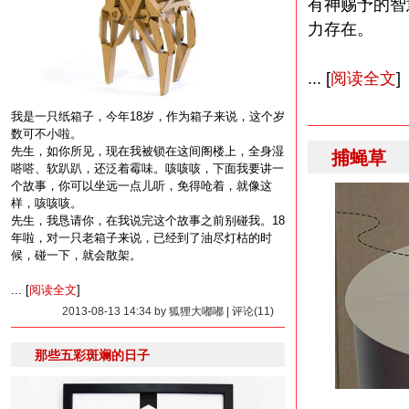
有神赐予的智
力存在。
... [
阅读全文
]
我是一只纸箱子，今年18岁，作为箱子来说，这个岁
数可不小啦。
先生，如你所见，现在我被锁在这间阁楼上，全身湿
捕蝇草
嗒嗒、软趴趴，还泛着霉味。咳咳咳，下面我要讲一
个故事，你可以坐远一点儿听，免得呛着，就像这
样，咳咳咳。
先生，我恳请你，在我说完这个故事之前别碰我。18
年啦，对一只老箱子来说，已经到了油尽灯枯的时
候，碰一下，就会散架。
... [
阅读全文
]
2013-08-13 14:34 by 狐狸大嘟嘟 | 评论(11)
那些五彩斑斓的日子