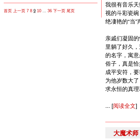
我很有音乐天
首页
上一页
7
8
9
10
...
36
下一页
尾页
视的斗彩瓷碗
绝凄艳的“当
亲戚们凝固的
里躺了好久，
的名字，寓意
俗子，真是恰
成平安符，要
为他岁数大了
求永恒的真理
... [
阅读全文
]
大魔术师