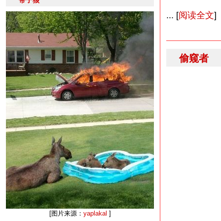
带子狼
... [
阅读全文
]
偷窥者
[图片来源：
yaplakal
]