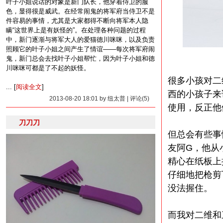
叶子小姐说话的对象是新门队长，他穿着侍卫的服
色，显得很是威武。在经常闹鬼的将军府当侍卫不是
件容易的事情，尤其是大家都得不断向将军本人隐
瞒“这世界上是有妖怪的”。在处理各种问题的过程
中，新门逐渐与将军大人的爱猫德川咪咪，以及负责
照顾它的叶子小姐之间产生了情谊——每次将军府闹
鬼，新门总会去找叶子小姐帮忙，因为叶子小姐和德
川咪咪可都是了不起的妖怪。
很多小孩对二
... [
阅读全文
]
西的小孩子来
2013-08-20 18:01 by 纽太普 | 评论(5)
使用，反正他
刀刀刀
但总会有些事
友阿G，他从
精心在纸板上
仔细地把枪剪
没法握住。
而我对二维和