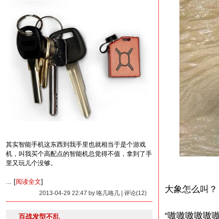
其实智能手机这东西到我手里也就相当于是个游戏
机，叫我买个高配点的智能机总觉得不值，拿到了手
里又玩儿个没够。
... [
阅读全文
]
大象怎么叫？
2013-04-29 22:47 by 咯几咯几 | 评论(12)
“嗷嗷嗷嗷嗷嗷
百战发型不乱