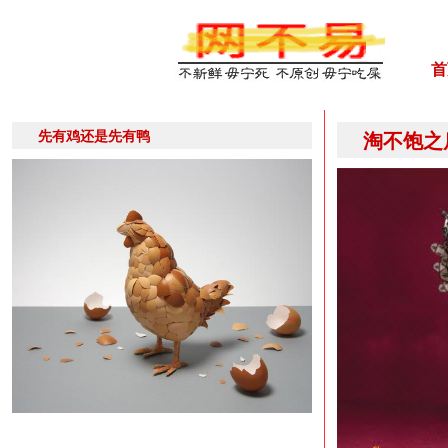
首
先有鸡还是先有鸭
淘不饱之