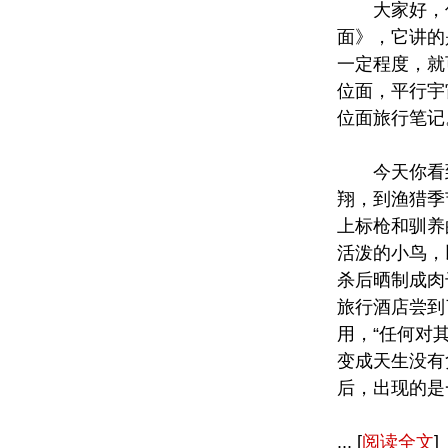
大家好，你
面》，它讲的
一定程度，就
位面，平行宇
位面旅行笔记
今天你看到
翔，到渔猎季
上标枪和驯养
活泼的小鸟，
杀后晒制成肉
旅行酒店尝到
用，“任何对
变成天生没有
后，出现的是
... [
阅读全文
]