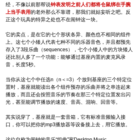
经，不像以前那帮说
钟表发明之前人们都将仓鼠绑在手腕
上当手表用
的老外那么不靠谱，那我们就姑妄听之吧。反
正这个玩具的特异之处也不在闹钟这一块。
它的卖点，是在它的七个形状各异、颜色也不相同的组件
上。这七个小矮人代表七种不同的乐器音色，并且都预先
存入了3段乐曲（sequences），七个小矮人中的方块矮人
还比别人多了一个功能：能够通过基座内置的麦克风录
音，长度5秒。
当你从这七个中任选n（n＜=3）个放到基座的三个特定位
置时，基座就能读出各个组件预存的乐曲并将之串连起来
播放，而且还会按照音乐的节奏在那三个特定位置发出闪
光，甚至能调节播放的速度、音高、混响、回音等。
其实说穿了，基座就是一套音箱，它有标准音频输入接
口，你可以把你的mp3播放器等设备接上去，用它播放。
这位自称为闹钟的音乐“组曲”家Desktop Music