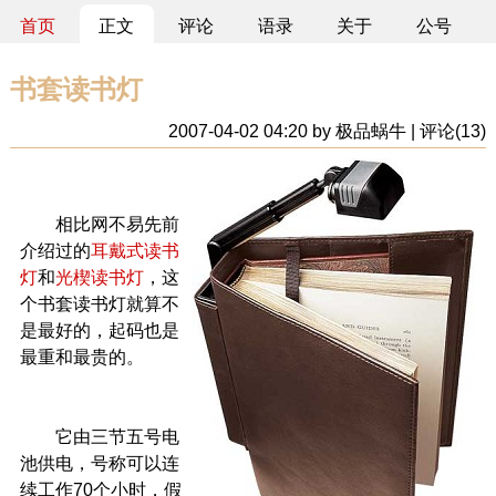
首页
正文
评论
语录
关于
公号
书套读书灯
2007-04-02 04:20 by 极品蜗牛 | 评论(13)
相比网不易先前
介绍过的
耳戴式读书
灯
和
光楔读书灯
，这
个书套读书灯就算不
是最好的，起码也是
最重和最贵的。
它由三节五号电
池供电，号称可以连
续工作70个小时，假