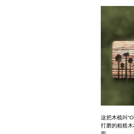
这把木梳叫“On
打磨的粗糙木
面。