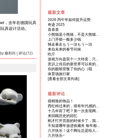
最新文章
2026 丙午年如何提升运势
Eshet，去年在德国玩具
奇迹 2025
制玩具设计活动。
喜喜喜
小熊猫是小熊猫，不是大熊猫...
上门开锁一般多少钱
独走暴走もう一泊もう一泊
来自未来的春节问候
4 by 糖和尚 | 评论(72)
吃斤
游戏方向盘双十一大特卖，只...
意识上传后的新世界可以有的...
你的眼睛背叛了你的心（唱
体育场旅行家
[查看全部文章列表]
最新评论
很精致的饰品！
西红柿过来的，很有年代感的...
十几年前了吧？第一次发现网...
来回顾历史的回忆
刚才打开页面的时候卡了，我...
不知道哪年放进收藏夹 每年都...
六月快乐！这个网址总是给人...
六月快乐~