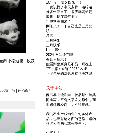
10年了！我又回来了！
下意识找了半天点赞，哈哈哈...
好多年没来了，很庆幸网站还...
喔吼，现在是年更了
年更博主回来了
刚刚想了一下自己也是三月的...
哎
考古
三月快乐
三月快乐
Hello哦~~
2026 网站还在哦
有真人展示！
熊和小泰迪熊，以及
能看到更新真是不易，现在上...
“下一篇：奇迹 2025” 欢迎...
上了年纪的网站没有点赞功能...
关于本站
7 by 糖和尚 | 评论(57)
网不易由糖和尚、极品蜗牛等共
同撰写，所有文章皆为原创，商
业媒体未经许可，不得转载。
我们不生产或销售任何实体产
品，也没有这方面的意愿，请勿
咨询相关购买或合作事宜。