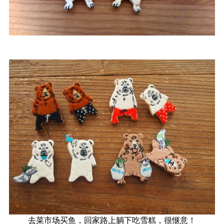
去菜市场买鱼，回家路上躺下吃雪糕，很惬意！