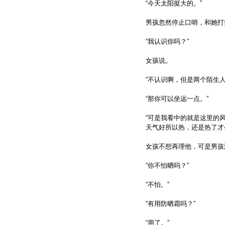
“今天太阳挺大的。”
男孩忽然停止口哨，和她打
“我认识你吗？”
女孩说。
“不认识啊，但是两个陌生
“那你可以坐远一点。”
“可是我看中的就是这里的
天气好所以热，还是热了才
女孩不想再理他，可是男孩
“你不怕晒吗？”
“不怕。”
“有用防晒霜吗？”
“用了。”