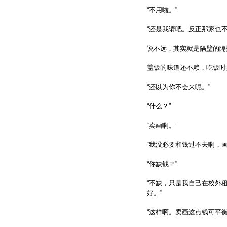
“不用啦。”
“还是我请吧。反正那家也不
说不远，其实就是隔壁的隔
盖饭的味道还不赖，吃饭时
“还以为你不会来呢。”
“什么？”
“卖画啊。”
“我没必要和钱过不去啊，
“你缺钱？”
“不缺，只是我自己在校外
好。”
“这样啊。卖画这点钱可平衡