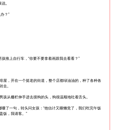
孩说。
办？”
男孩推上自行车，“你要不要拿着画跟我去看看？”
啡屋，开在一个挺老的街道，整个店都绿油油的，种了各种各
转去。
男孩从栅栏伸手进去摸狗的头，狗很温顺地吐着舌头。
孩嘟囔了一句，转头问女孩：“他估计又睡懒觉了，我们吃完午饭
盖饭，我请客。”