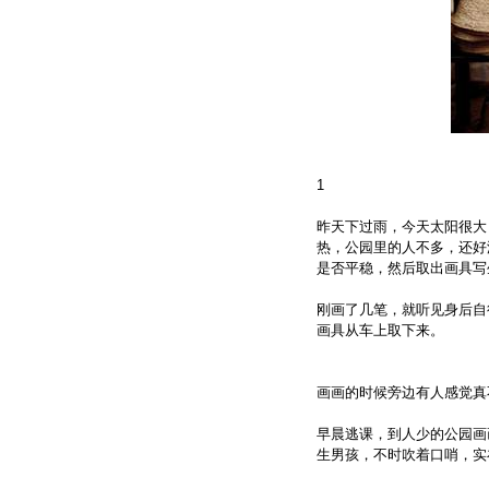
1
昨天下过雨，今天太阳很大
热，公园里的人不多，还好
是否平稳，然后取出画具写
刚画了几笔，就听见身后自
画具从车上取下来。
画画的时候旁边有人感觉真
早晨逃课，到人少的公园画
生男孩，不时吹着口哨，实