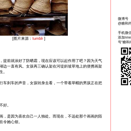
微博号
@糖和
手机微
添加nn
[图片来源：
tumblr
]
号“糖和
，提前就涂好了防晒霜，现在应该可以起作用了吧？因为天气
湖边一直有风。女孩再三确认架在河堤斜坡草地上的便携画架
生。
行车刹车的声音，女孩转身去看，一个带着草帽的男孩正在把
不好。
画，是因为喜欢自己一人独处。而现在，不远处那个画画的陌
在令她心烦。