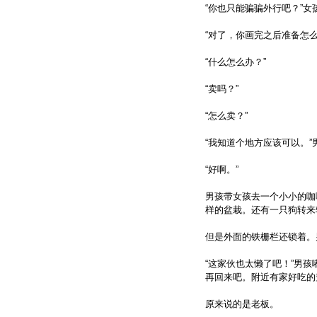
“你也只能骗骗外行吧？”女
“对了，你画完之后准备怎么
“什么怎么办？”
“卖吗？”
“怎么卖？”
“我知道个地方应该可以。”
“好啊。”
男孩带女孩去一个小小的咖
样的盆栽。还有一只狗转来
但是外面的铁栅栏还锁着。
“这家伙也太懒了吧！”男
再回来吧。附近有家好吃的
原来说的是老板。