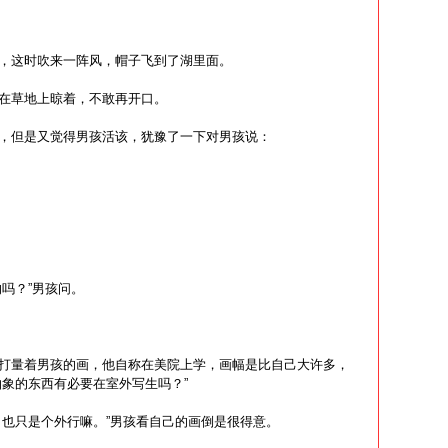
，这时吹来一阵风，帽子飞到了湖里面。
在草地上晾着，不敢再开口。
，但是又觉得男孩活该，犹豫了一下对男孩说：
吗？”男孩问。
打量着男孩的画，他自称在美院上学，画幅是比自己大许多，
抽象的东西有必要在室外写生吗？”
，也只是个外行嘛。”男孩看自己的画倒是很得意。