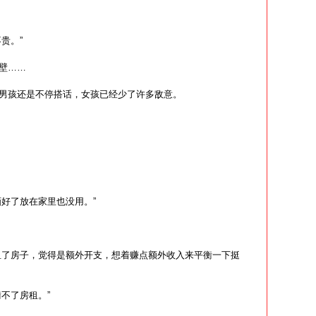
贵。”
壁……
男孩还是不停搭话，女孩已经少了许多敌意。
画好了放在家里也没用。”
租了房子，觉得是额外开支，想着赚点额外收入来平衡一下挺
不了房租。”