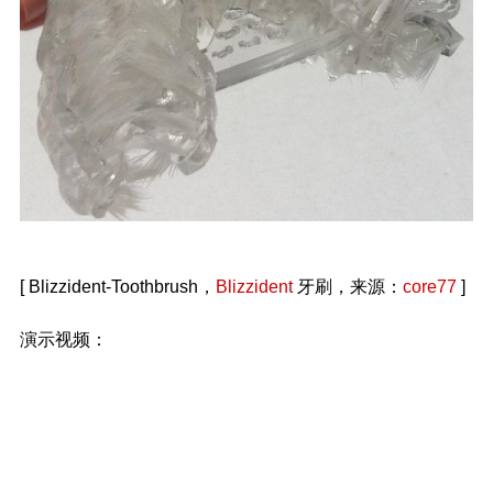
[ Blizzident-Toothbrush，
Blizzident
牙刷，来源：
core77
]
演示视频：