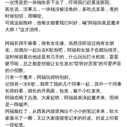
一次愣是把一块钱给吞下去了，吓得我们赶紧送医院。
医生说，没事儿，一块钱没棱没角的，多吃点韭菜，煮的
时候别切，用嘴咬。
可就这副熊样，他每次都要我们叫好，喊“阿福你真是魔术
大师！”这才消停。
阿福长得不难看，很有女生缘。虽然没听说过他有女朋
友，但偶尔一起出去K歌泡吧，阿福和女孩子也都玩得开。
这时候就看出他还是有几手的，什么玩玩打火机啦，耍耍
硬币啦，总之都是些能让女生发出“哎呀好厉害”的可爱声音
的小招数。
只有一个魔术，阿福玩得特别好。
记得有一次K歌，我带了我的几个同事一起，其中一个同事
长得好看，细长的丹凤眼，短发，戴个小红发夹。
阿福也喝了点酒。大家起哄，阿福就表演起魔术来。照例
是一阵嘘声。
阿福脸红了，从西装内袋里掏出个小小的笔记本来，给大
家展示了一圈，又让大家摸摸笔记本的封皮。封皮上印着
一排铅笔。