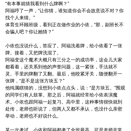
“有本事就猜我看到什么牌啊？”
阿福哼了一声，“让你猜，谁知道你会不会故意说不对？你
找个人来猜。”
体育生环顾班级，看到正在做作业的小依，“那，副班长不
会骗人吧？你让她猜？”
小依也没说什么，答应了。阿福洗着牌，给小依看了一张
牌。接着，又把牌洗混了。
阿福变这个魔术大概只有三分之一的成功率，这会儿大家
都看着，还关系到他的声誉问题，这一紧张，手法就不
灵。手里的牌翻了又翻。最后，他咬紧牙关，随便翻开一
张牌，“是不是这张方块五？”
他纯属瞎猜的，没想到小依点点头，说：“是方块五。”围观
的同学们有人鼓掌。那之后，阿福就经常给小依表演魔
术。小依也跟阿福一起复习。高中里，这种事情很快就到
处传，老师也听说了，但两人又都不承认，也没什么亲密
举动，老师也不好说什么。
某一次考试，小依和阿福都考了全班最高。可是老师非常