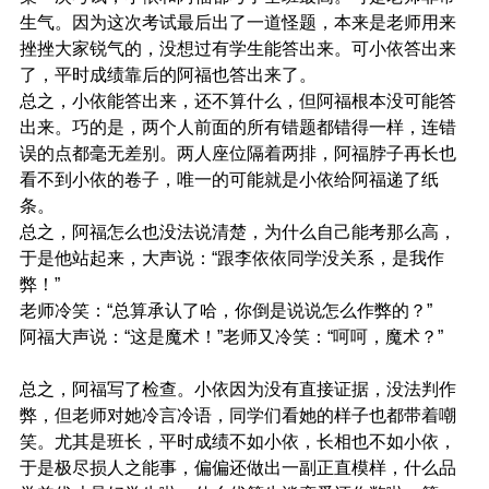
生气。因为这次考试最后出了一道怪题，本来是老师用来
挫挫大家锐气的，没想过有学生能答出来。可小依答出来
了，平时成绩靠后的阿福也答出来了。
总之，小依能答出来，还不算什么，但阿福根本没可能答
出来。巧的是，两个人前面的所有错题都错得一样，连错
误的点都毫无差别。两人座位隔着两排，阿福脖子再长也
看不到小依的卷子，唯一的可能就是小依给阿福递了纸
条。
总之，阿福怎么也没法说清楚，为什么自己能考那么高，
于是他站起来，大声说：“跟李依依同学没关系，是我作
弊！”
老师冷笑：“总算承认了哈，你倒是说说怎么作弊的？”
阿福大声说：“这是魔术！”老师又冷笑：“呵呵，魔术？”
总之，阿福写了检查。小依因为没有直接证据，没法判作
弊，但老师对她冷言冷语，同学们看她的样子也都带着嘲
笑。尤其是班长，平时成绩不如小依，长相也不如小依，
于是极尽损人之能事，偏偏还做出一副正直模样，什么品