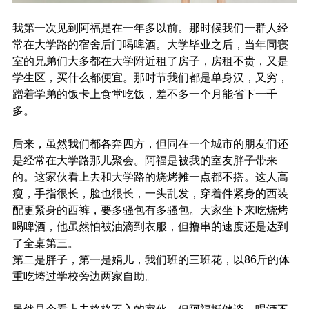
我第一次见到阿福是在一年多以前。那时候我们一群人经
常在大学路的宿舍后门喝啤酒。大学毕业之后，当年同寝
室的兄弟们大多都在大学附近租了房子，房租不贵，又是
学生区，买什么都便宜。那时节我们都是单身汉，又穷，
蹭着学弟的饭卡上食堂吃饭，差不多一个月能省下一千
多。
后来，虽然我们都各奔四方，但同在一个城市的朋友们还
是经常在大学路那儿聚会。阿福是被我的室友胖子带来
的。这家伙看上去和大学路的烧烤摊一点都不搭。这人高
瘦，手指很长，脸也很长，一头乱发，穿着件紧身的西装
配更紧身的西裤，要多骚包有多骚包。大家坐下来吃烧烤
喝啤酒，他虽然怕被油滴到衣服，但撸串的速度还是达到
了全桌第三。
第二是胖子，第一是娟儿，我们班的三班花，以86斤的体
重吃垮过学校旁边两家自助。