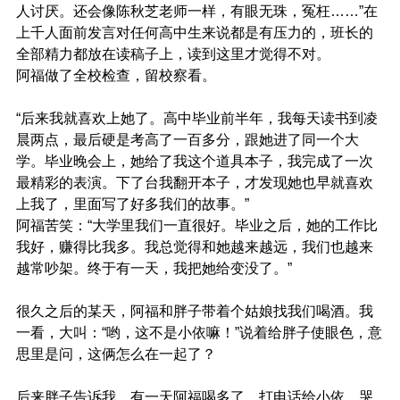
人讨厌。还会像陈秋芝老师一样，有眼无珠，冤枉……”在
上千人面前发言对任何高中生来说都是有压力的，班长的
全部精力都放在读稿子上，读到这里才觉得不对。
阿福做了全校检查，留校察看。
“后来我就喜欢上她了。高中毕业前半年，我每天读书到凌
晨两点，最后硬是考高了一百多分，跟她进了同一个大
学。毕业晚会上，她给了我这个道具本子，我完成了一次
最精彩的表演。下了台我翻开本子，才发现她也早就喜欢
上我了，里面写了好多我们的故事。”
阿福苦笑：“大学里我们一直很好。毕业之后，她的工作比
我好，赚得比我多。我总觉得和她越来越远，我们也越来
越常吵架。终于有一天，我把她给变没了。”
很久之后的某天，阿福和胖子带着个姑娘找我们喝酒。我
一看，大叫：“哟，这不是小依嘛！”说着给胖子使眼色，意
思里是问，这俩怎么在一起了？
后来胖子告诉我，有一天阿福喝多了，打电话给小依，哭