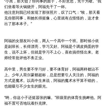
“小黑，那天驳了你同事的面子，不好意思，先干为敬。”我
们坐着等火锅烧开，阿福先干了一杯。
他注意到我已经发现了那张照片，叹了口气：“唉，那天看
见你那同事，和她长得挺像，心里就有点怪怪的，这才拿
出了那本本子。”
阿福的女朋友叫小依，两人一个高中一个班。那时候小依
是副班长，长得漂亮，学习又好。阿福是个调皮捣蛋的学
生，说不上坏，但就是学习不上心，喜欢搞些怪出来。老
师经常批评他不务正业。
高中里，男生要不学习好，要不体育好，阿福两样都沾不
上。少年人荷尔蒙都超标，总是想要引人关注的，阿福的
方式是魔术。以高中生来说，阿福的魔术水平算不错的，
也能吸引不少女生的眼光。
“哟，你这小子还挺嚣张的嘛。”班级里的体育生挑衅他。阿
福不置可否地玩着扑克牌。