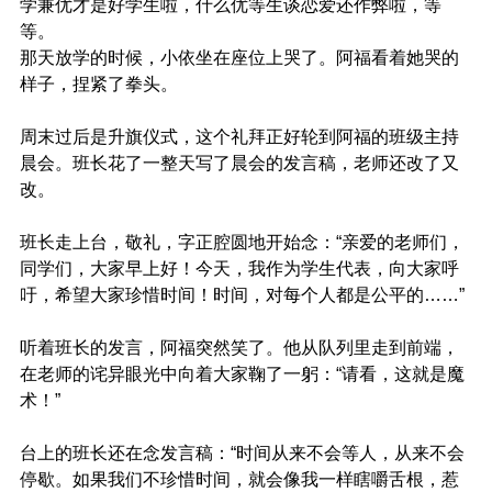
学兼优才是好学生啦，什么优等生谈恋爱还作弊啦，等
等。
那天放学的时候，小依坐在座位上哭了。阿福看着她哭的
样子，捏紧了拳头。
周末过后是升旗仪式，这个礼拜正好轮到阿福的班级主持
晨会。班长花了一整天写了晨会的发言稿，老师还改了又
改。
班长走上台，敬礼，字正腔圆地开始念：“亲爱的老师们，
同学们，大家早上好！今天，我作为学生代表，向大家呼
吁，希望大家珍惜时间！时间，对每个人都是公平的……”
听着班长的发言，阿福突然笑了。他从队列里走到前端，
在老师的诧异眼光中向着大家鞠了一躬：“请看，这就是魔
术！”
台上的班长还在念发言稿：“时间从来不会等人，从来不会
停歇。如果我们不珍惜时间，就会像我一样瞎嚼舌根，惹