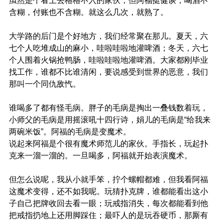
虽然是个看上去格格不入的家伙，但阿福挺健谈，喝酒不
含糊，付账也不含糊。就这么几次，就熟了。
大学路的后门是个好地方，我们经常聚在那儿。夏天，六
七个人吃堆成山的麻小，哇啦哇啦地灌啤酒；冬天，六七
个人围着火锅抢鸭肠，哇啦哇啦地灌啤酒。大家都刚毕业
找工作，谁都不比谁清闲，要说感受到世界的恶意，我们
那叫一个同仇敌忾。
谁喝多了都有怪毛病。胖子的毛病是掏出一叠钱数着玩，
小师父的毛病是用摇滚吼十四行诗，娟儿的毛病是“给我来
两碗米饭”。阿福的毛病是变魔术。
说起来阿福是个很有魔术师范儿的家伙。手指长，玩起扑
克来一溜一溜的。一旦喝多，阿福就开始表演魔术。
但怎么说呢，我从小就手笨，拧个螺帽都难，但我看阿福
这魔术变得，还不如我呢。玩猜扑克牌，谁都能看出这小
子自己把牌收回去看一眼；玩戒指消失，每次都能看到他
把戒指扔地上还用脚踩住；最吓人的是玩吞硬币，那厮有