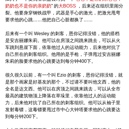
奶奶也不是你的亲奶奶
” 的
大BOSS
，后来还在组织里闹分
裂。他要身穿钢铁战甲，武器是手心的激光，把激光甩弯
要求他的心跳……他把自己心脏都换了……
后来有一个叫 Wesley 的刺客，恩你记得没错，他的搭档
是安吉丽娜朱莉。他可以在房顶之间跳来跳去，可以从火
车跳到悬崖下面，依靠他过人的运动能力，后来他对抗了
自己所在的刺客组织。他用的是手枪，子弹甩过安吉丽娜
朱莉的脸要求他的心跳要达到每分钟400下。
很久很久以前，有一个叫 Ezio 的刺客，恩你记得没错，就
是那个画家是好基友的那个，不过请不要叫他文西，他的
全名是达文西。他可以在房顶之间跳来跳去，可以从全市
最高的建筑物顶上降落在草垛里，依靠他过人的运动能
力，后来他对抗了自己所在的刺客组织。他可以从袖子里
发射毒镖，这毒镖要甩过市中心大钟塔要求他的心跳要达
到每分钟200下。