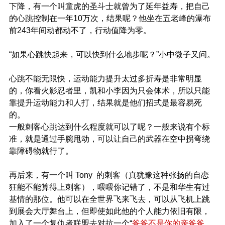
下降，有一个叫童虎的圣斗士就曾为了延年益寿，把自己
的心跳控制在一年10万次，结果呢？他坐在五老峰的瀑布
前243年间动都动不了，行动值降为零。
“如果心跳快起来，可以快到什么地步呢？”小中微子又问。
心跳不能无限快，运动能力提升太过多折寿是非常明显
的，你看火影忍者里，凯和小李因为只会体术，所以只能
靠提升运动能力和人打，结果就是他们招式是最容易死
的。
一般刺客心跳达到什么程度就可以了呢？一般来说有个标
准，就是通过手腕甩动，可以让自己的武器在空中拐弯绕
靠障碍物就行了。
再后来，有一个叫 Tony 的刺客（真犹豫这种张扬的自恋
狂能不能算得上刺客），喂喂你记错了，不是和华生有过
基情的那位。他可以在全世界飞来飞去，可以从飞机上跳
到展会大厅舞台上，但即使如此他的个人能力依旧有限，
加入了一个复仇者联盟去对抗一个“
爸爸不是你的亲爸爸，