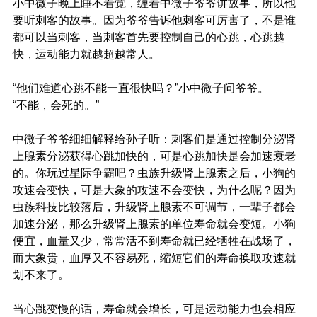
小中微子晚上睡不着觉，缠着中微子爷爷讲故事，所以他
要听刺客的故事。因为爷爷告诉他刺客可厉害了，不是谁
都可以当刺客，当刺客首先要控制自己的心跳，心跳越
快，运动能力就越超越常人。
“他们难道心跳不能一直很快吗？”小中微子问爷爷。
“不能，会死的。”
中微子爷爷细细解释给孙子听：刺客们是通过控制分泌肾
上腺素分泌获得心跳加快的，可是心跳加快是会加速衰老
的。你玩过星际争霸吧？虫族升级肾上腺素之后，小狗的
攻速会变快，可是大象的攻速不会变快，为什么呢？因为
虫族科技比较落后，升级肾上腺素不可调节，一辈子都会
加速分泌，那么升级肾上腺素的单位寿命就会变短。小狗
便宜，血量又少，常常活不到寿命就已经牺牲在战场了，
而大象贵，血厚又不容易死，缩短它们的寿命换取攻速就
划不来了。
当心跳变慢的话，寿命就会增长，可是运动能力也会相应