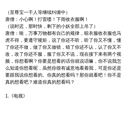
（至尊宝一干人等继续纠缠中）
唐僧：小心啊！打雷喽！下雨收衣服啊！
（说时迟，那时快，剩下的小妖全部上吊了）
唐僧：唉，万事万物都有自己的规律，晾衣服收衣服也马
虎不得，要遵守规矩，说了你还不听，听了你又不懂，懂
了你还不做，做了你又做错，错了你还不认，认了你又不
改，改了你还不服，服了你又不说，现在接下来有两个视
频，你想看啊？你要是想看的话你就说话嘛，你不说我怎
么知道你想看呢，虽然你很有诚意地看着我，可是你还是
要跟我说你想看的。你真的想看吗？那你就看吧！你不是
真的想看吧？难道你真的想看吗？
1.《电视》