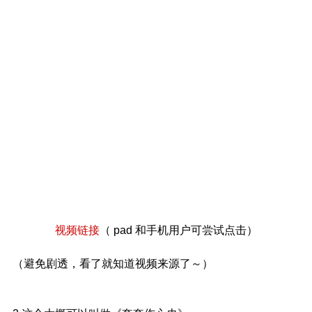
视频链接
（ pad 和手机用户可尝试点击）
（避免剧透，看了就知道视频来源了～）