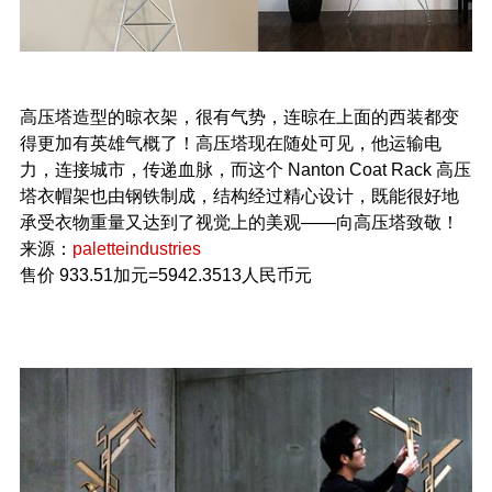
高压塔造型的晾衣架，很有气势，连晾在上面的西装都变
得更加有英雄气概了！高压塔现在随处可见，他运输电
力，连接城市，传递血脉，而这个 Nanton Coat Rack 高压
塔衣帽架也由钢铁制成，结构经过精心设计，既能很好地
承受衣物重量又达到了视觉上的美观——向高压塔致敬！
来源：
paletteindustries
售价 933.51加元=5942.3513人民币元