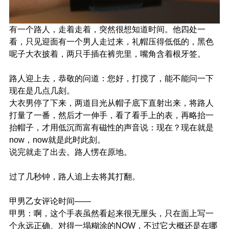
有一个路人，走着走着，突然很想知道时间。他四处一
看，只见迎面有一个男人走过来，礼帽压得低低的，黑色
呢子大衣披着，两只手插在裤兜里，嘴角含着根牙签。
路人迎上去，恭敬的问道：您好，打搅了，能不能问一下
现在是几点几刻。
大衣男停了下来，两道目光从帽子底下直射出来，将路人
打量了一番，然后才一伸手，看了看手上的表，再略抬一
抬帽子，才用低沉而富有磁性的声音说：现在？现在就是
now，now就是此时此刻。
说完就走了出去。路人愣在原地。
过了几秒钟，路人追上去将其打翻。
甲男乙女评论时间——
甲男：啊，这个手表虽然看起来很无厘头，只在面上写一
个永远正确、对得一塌糊涂的NOW，不过它大概还是在哪