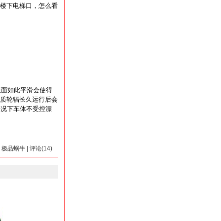
楼下电梯口，怎么看
表面如此平滑会使得
质轮辐长久运行后会
情况下车体不受控漂
by 极品蜗牛 | 评论(14)