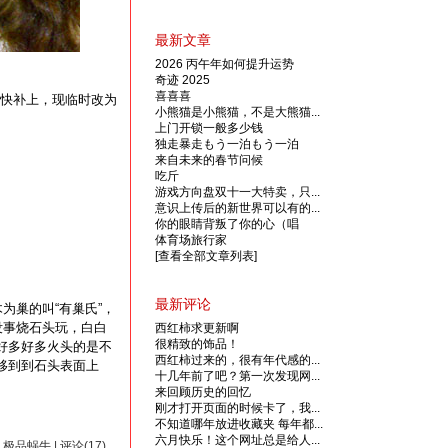
最新文章
2026 丙午年如何提升运势
奇迹 2025
喜喜喜
快补上，现临时改为
小熊猫是小熊猫，不是大熊猫...
上门开锁一般多少钱
独走暴走もう一泊もう一泊
来自未来的春节问候
吃斤
游戏方向盘双十一大特卖，只...
意识上传后的新世界可以有的...
你的眼睛背叛了你的心（唱
体育场旅行家
[查看全部文章列表]
最新评论
为巢的叫“有巢氏”，
没事烧石头玩，白白
西红柿求更新啊
很精致的饰品！
好多好多火头的是不
西红柿过来的，很有年代感的...
移到到石头表面上
十几年前了吧？第一次发现网...
来回顾历史的回忆
刚才打开页面的时候卡了，我...
不知道哪年放进收藏夹 每年都...
六月快乐！这个网址总是给人...
by 极品蜗牛 | 评论(17)