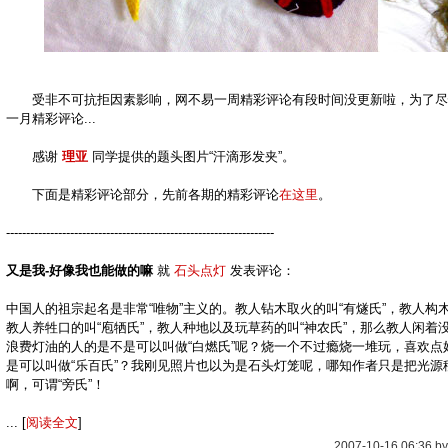
受非不可抗拒因素影响，网不易一周精彩评论有段时间没更新啦，为了尽
一月精彩评论...
感谢
理亚
同学提供的题头图片“汗滴形发夹”。
下面是精彩评论部分，先前各期的精彩评论
在这里
。
-------------------------------------------------------------------
又是我-好像我也能做的嘛
就
石头点灯
发表评论：
中国人的祖宗起名是非常“唯物”主义的。教人钻木取火的叫“有燧氏”，教人构木
教人养牲口的叫“庖牺氏”，教人种地以及玩草药的叫“神农氏”，那么教人闲着
浪费灯油的人的是不是可以叫做“白燃氏”呢？烧一个不过瘾烧一堆玩，喜欢点
是可以叫做“乐百氏”？我刚见照片也以为是石头灯笼呢，哪知作者只是把光源
啊，可谓“旁氏”！
... [
阅读全文
]
2007-10-16 06:36 