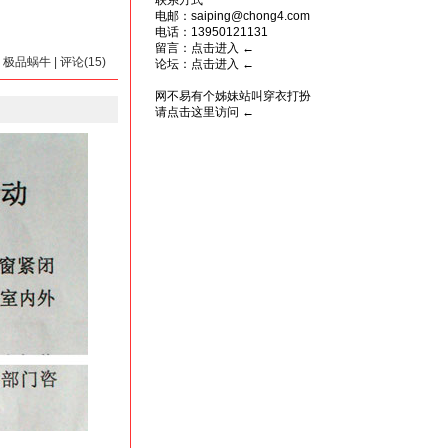
联系方式
电邮：saiping@chong4.com
电话：13950121131
留言：
点击进入
←
by 极品蜗牛 | 评论(15)
论坛：
点击进入
←
网不易有个姊妹站叫穿衣打扮
请点击这里访问
←