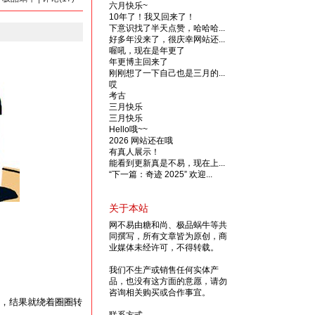
六月快乐~
10年了！我又回来了！
下意识找了半天点赞，哈哈哈...
好多年没来了，很庆幸网站还...
喔吼，现在是年更了
年更博主回来了
刚刚想了一下自己也是三月的...
哎
考古
三月快乐
三月快乐
Hello哦~~
2026 网站还在哦
有真人展示！
能看到更新真是不易，现在上...
“下一篇：奇迹 2025” 欢迎...
关于本站
网不易由糖和尚、极品蜗牛等共
同撰写，所有文章皆为原创，商
业媒体未经许可，不得转载。
我们不生产或销售任何实体产
品，也没有这方面的意愿，请勿
咨询相关购买或合作事宜。
，结果就绕着圈圈转