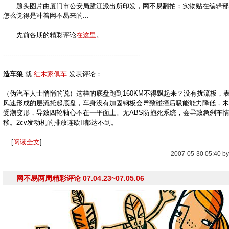
题头图片由厦门市公安局鹭江派出所印发，网不易翻拍；实物贴在编辑部
怎么觉得是冲着网不易来的...
先前各期的精彩评论
在这里
。
-------------------------------------------------------------------
造车狼
就
红木家俱车
发表评论：
（伪汽车人士悄悄的说）这样的底盘跑到160KM不得飘起来？没有扰流板，
风速形成的层流托起底盘，车身没有加固钢板会导致碰撞后吸能能力降低，木
受潮变形，导致四轮轴心不在一平面上。无ABS防抱死系统，会导致急刹车
移。2cv发动机的排放连欧II都达不到。
... [
阅读全文
]
2007-05-30 05:40 
网不易两周精彩评论 07.04.23~07.05.06