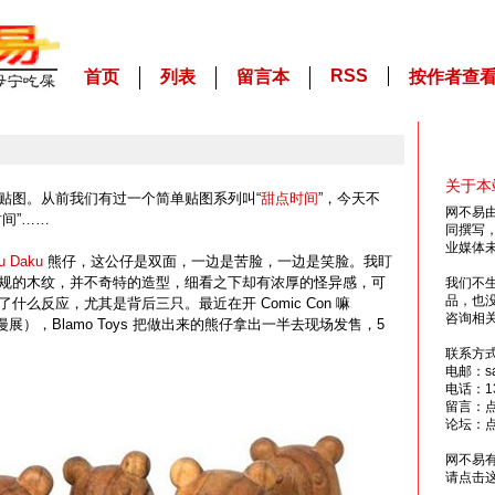
RSS
首页
列表
留言本
按作者查
关于本
贴图。从前我们有过一个简单贴图系列叫“
甜点时间
”，今天不
网不易
间”……
同撰写
业媒体
u Daku
熊仔，这公仔是双面，一边是苦脸，一边是笑脸。我盯
规的木纹，并不奇特的造型，细看之下却有浓厚的怪异感，可
我们不
品，也
什么反应，尤其是背后三只。最近在开 Comic Con 嘛
咨询相
展），Blamo Toys 把做出来的熊仔拿出一半去现场发售，5
联系方
电邮：sai
电话：13
留言：
论坛：
网不易
请点击