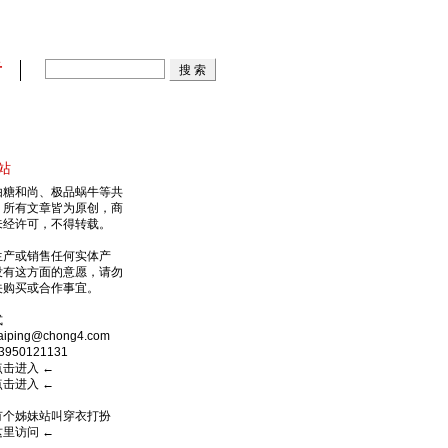
看
站
由糖和尚、极品蜗牛等共
，所有文章皆为原创，商
未经许可，不得转载。
生产或销售任何实体产
没有这方面的意愿，请勿
关购买或合作事宜。
式
ping@chong4.com
950121131
点击进入
←
点击进入
←
有个姊妹站叫穿衣打扮
这里访问
←