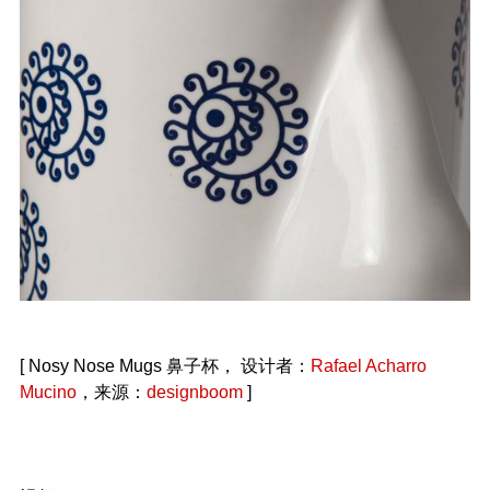
[ Nosy Nose Mugs 鼻子杯， 设计者：
Rafael Acharro
Mucino
，来源：
designboom
]