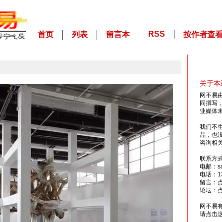
RSS
首页
列表
留言本
按作者查
关于本
网不易
同撰写
业媒体
我们不
品，也
咨询相
联系方
电邮：sai
电话：13
留言：
论坛：
网不易
请点击