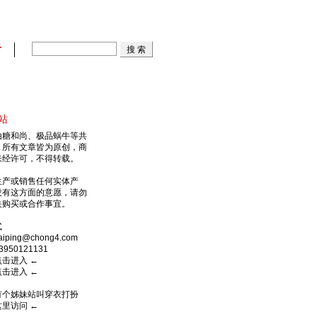
看
站
由糖和尚、极品蜗牛等共
，所有文章皆为原创，商
未经许可，不得转载。
生产或销售任何实体产
没有这方面的意愿，请勿
关购买或合作事宜。
式
ping@chong4.com
950121131
点击进入
←
点击进入
←
有个姊妹站叫穿衣打扮
这里访问
←