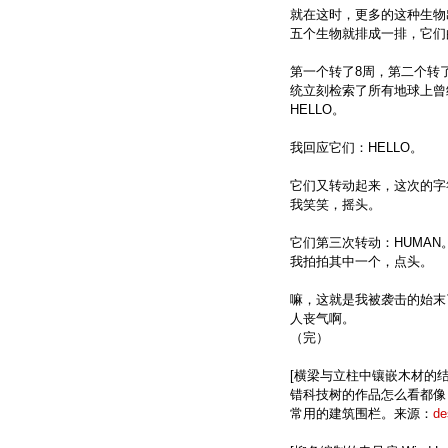
就在这时，更多的这种生物
五个生物就排成一排，它们
第一个转了8周，第二个转了
统立刻检索了所有地球上曾
HELLO。
我回应它们：HELLO。
它们又转动起来，这次的字符
我笑笑，摇头。
它们第三次转动：HUMAN
我拍拍其中一个，点头。
嘛，这就是我被袭击的始末
人丧气啊。
（完）
[横梁与立柱中镶嵌木材的
错科技树的作品怎么看都像日本
常用的建筑围栏。来源：
de