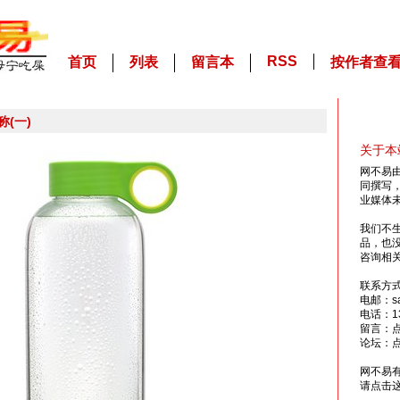
RSS
首页
列表
留言本
按作者查
(一)
关于本
网不易
同撰写
业媒体
我们不
品，也
咨询相
联系方
电邮：sai
电话：13
留言：
论坛：
网不易
请点击