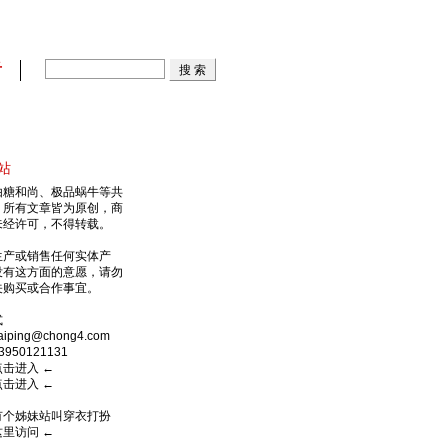
看
站
由糖和尚、极品蜗牛等共
，所有文章皆为原创，商
未经许可，不得转载。
生产或销售任何实体产
没有这方面的意愿，请勿
关购买或合作事宜。
式
ping@chong4.com
950121131
点击进入
←
点击进入
←
有个姊妹站叫穿衣打扮
这里访问
←