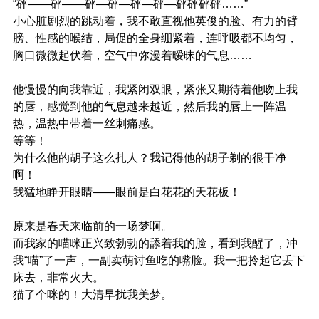
“砰——砰——砰—砰—砰—砰—砰砰砰砰……”
小心脏剧烈的跳动着，我不敢直视他英俊的脸、有力的臂
膀、性感的喉结，局促的全身绷紧着，连呼吸都不均匀，
胸口微微起伏着，空气中弥漫着暧昧的气息……
他慢慢的向我靠近，我紧闭双眼，紧张又期待着他吻上我
的唇，感觉到他的气息越来越近，然后我的唇上一阵温
热，温热中带着一丝刺痛感。
等等！
为什么他的胡子这么扎人？我记得他的胡子剃的很干净
啊！
我猛地睁开眼睛——眼前是白花花的天花板！
原来是春天来临前的一场梦啊。
而我家的喵咪正兴致勃勃的舔着我的脸，看到我醒了，冲
我“喵”了一声，一副卖萌讨鱼吃的嘴脸。我一把拎起它丢下
床去，非常火大。
猫了个咪的！大清早扰我美梦。