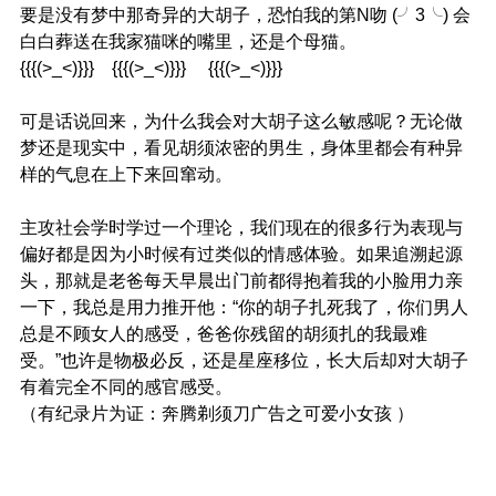
要是没有梦中那奇异的大胡子，恐怕我的第N吻 (╯3╰) 会
白白葬送在我家猫咪的嘴里，还是个母猫。
{{{(>_<)}}} {{{(>_<)}}} {{{(>_<)}}}
可是话说回来，为什么我会对大胡子这么敏感呢？无论做
梦还是现实中，看见胡须浓密的男生，身体里都会有种异
样的气息在上下来回窜动。
主攻社会学时学过一个理论，我们现在的很多行为表现与
偏好都是因为小时候有过类似的情感体验。如果追溯起源
头，那就是老爸每天早晨出门前都得抱着我的小脸用力亲
一下，我总是用力推开他：“你的胡子扎死我了，你们男人
总是不顾女人的感受，爸爸你残留的胡须扎的我最难
受。”也许是物极必反，还是星座移位，长大后却对大胡子
有着完全不同的感官感受。
（有纪录片为证：奔腾剃须刀广告之可爱小女孩 ）