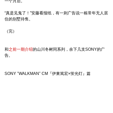
一个月后。
“真是见鬼了！”安藤看报纸，有一则广告说一栋常年无人居
住的别墅待售。
（完）
和
之前一期介绍
的山川冬树同系列，余下几支SONY的广
告。
SONY "WALKMAN" CM『伊東篤宏×蛍光灯』篇