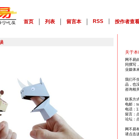
RSS
首页
列表
留言本
按作者查
误
关于本
网不易
同撰写
业媒体
我们不
品，也
咨询相
联系方
电邮：sai
电话：13
留言：
论坛：
网不易
请点击