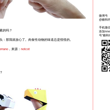
微博号
@糖和
手机微
素的吗？
添加nn
号“糖和
头：那我就放心了。肉食性动物的味道总是怪怪的。
errano
，来源：
notcot
？