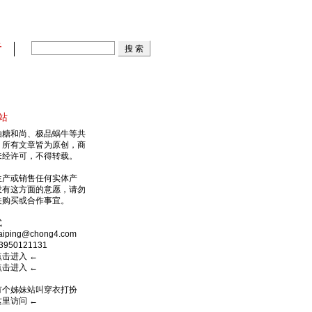
看
站
由糖和尚、极品蜗牛等共
，所有文章皆为原创，商
未经许可，不得转载。
生产或销售任何实体产
没有这方面的意愿，请勿
关购买或合作事宜。
式
ping@chong4.com
950121131
点击进入
←
点击进入
←
有个姊妹站叫穿衣打扮
这里访问
←