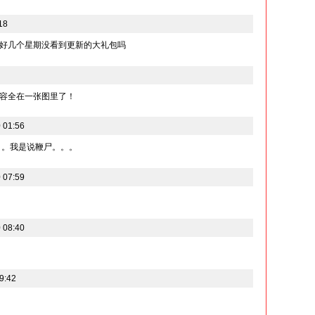
18
好几个星期没看到更新的大礼包吗
容全在一张图里了！
 01:56
。。我是说鞭尸。。。
 07:59
 08:40
9:42