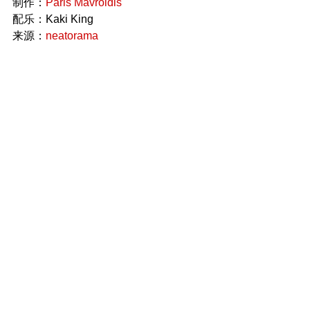
制作：
Paris Mavroidis
配乐：Kaki King
来源：
neatorama