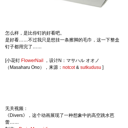
怎么样，是比你钉的好看吧。
是好看……不过我只是想挂一条擦脚的毛巾，这一下整盒
钉子都用完了……
[小花钉
FlowerNail
，设计N：マサハル オオノ
（Masaharu Ono），来源：
notcot
&
sutkudusu
]
无关视频：
《Divers》，这个动画展现了一种想象中的高空跳水芭
蕾……