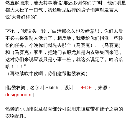
然直起腰来，若无其事地说“那还多谢你们了”时，他们明显
都大大松了一口气，我还听见后排的骗子悄声对发言人
说“大哥好样的”。
“不过，”我话头一转，“白活那么久也没啥意思，你们以后
不必去采集别人活力了，相反地，我要给你们指派一些轻
松的任务。今晚你们就先去那个（马赛克）、（马赛克）
和（马赛克）家里，把她们衣服尤其是内衣采集回来吧，
这对你们来说应该只是小事一桩，就这么说定了。哈哈哈
哈！！！”
（再继续吹牛皮啊，你们这帮骷髅衣架）
[骷髅衣架，名字叫 Skitch ，设计：
DEDE
，来源：
designboom
]
骷髅的小肋排以及盆骨部分可以用来挂皮带和袜子之类的
衣物配件。