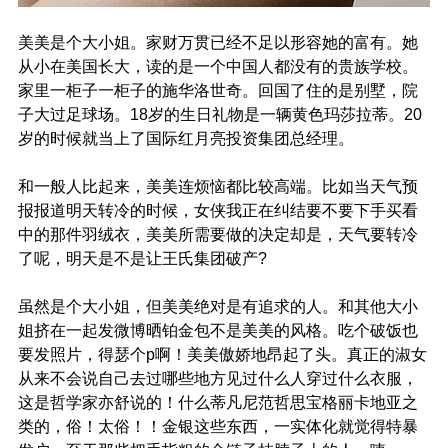
美美是个大小姐。家财万贯已经不足以形容她的富有。她
从小在美国长大，读的是一个中国人都没有的贵族学校。
家里一柜子一柜子的施华洛世奇。回国了住的是别墅，院
子大过足球场。18岁的生日礼物是一辆黄色玛莎拉蒂。20
岁的时候就当上了国际红月亮投资集团总经理。
和一般人比起来，美美连烦恼都比较高端。比如当天气预
报报道明天转冷的时候，女侠我正在纠结要不要下手买看
中的那件羽绒衣，美美所需要做的决定却是，天气要转冷
了呢，明天是不是让王氏集团破产?
虽然是个大小姐，但美美绝对是有追求的人。和其他大小
姐挤在一起发微博晒铂金包不是美美的风格。吃个破饭也
要发照片，得瑟个p啊！美美傲娇地昂起了头。真正的淑女
从来不会说自己去过哪些地方见过什么人穿过什么衣服，
这是哲学家亦舒说的！什么蒂凡尼范哲思宝格丽卡地亚之
类的，俗！太俗！！金银这些东西，一实体化就觉得特暴