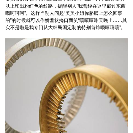
肤上印出粉红色的纹路，提醒别人“我曾经在这里戴过东西
哦呵呵呵”。这样当别人问起“美美小姐你胳膊上怎么回事
的”的时候就可以作娇羞状掩口而笑“嘻嘻嘻昨天晚上……其
实不是啦是我专门从大韩民国定制的特别首饰哦嘻嘻嘻”。