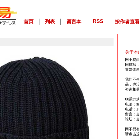
RSS
首页
列表
留言本
按作者查
关于本
网不易
同撰写
业媒体
我们不
品，也
咨询相
联系方
电邮：sai
电话：13
留言：
论坛：
网不易
请点击