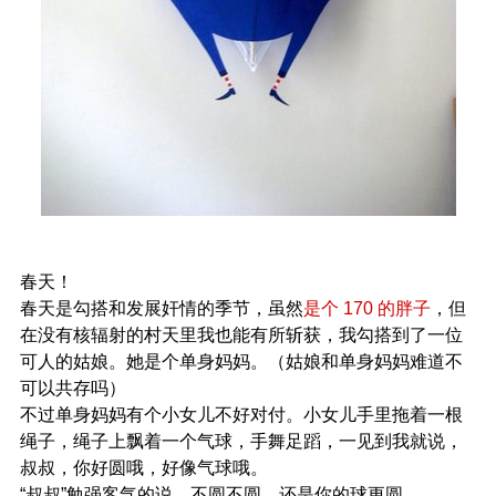
春天！
春天是勾搭和发展奸情的季节，虽然
是个 170 的胖子
，但
在没有核辐射的村天里我也能有所斩获，我勾搭到了一位
可人的姑娘。她是个单身妈妈。（姑娘和单身妈妈难道不
可以共存吗）
不过单身妈妈有个小女儿不好对付。小女儿手里拖着一根
绳子，绳子上飘着一个气球，手舞足蹈，一见到我就说，
叔叔，你好圆哦，好像气球哦。
“叔叔”勉强客气的说，不圆不圆，还是你的球更圆。