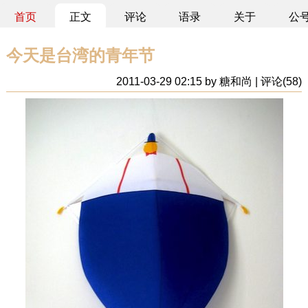
首页
正文
评论
语录
关于
公
今天是台湾的青年节
2011-03-29 02:15 by 糖和尚 | 评论(58)