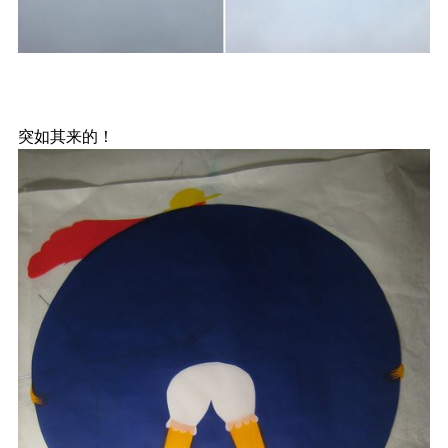
突如其来的！