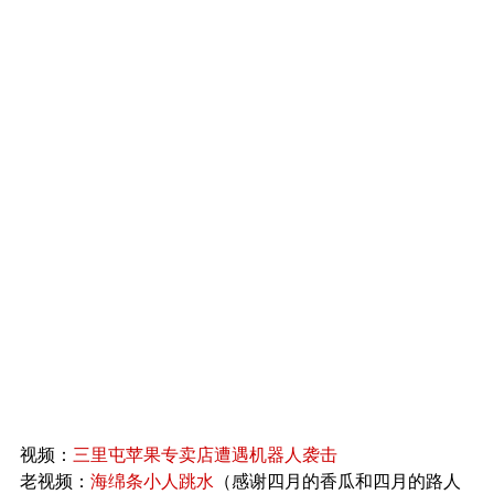
视频：
三里屯苹果专卖店遭遇机器人袭击
老视频：
海绵条小人跳水
（感谢四月的香瓜和四月的路人