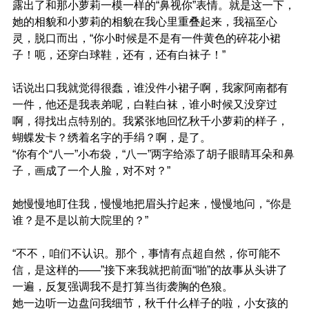
露出了和那小萝莉一模一样的“鼻视你”表情。就是这一下，
她的相貌和小萝莉的相貌在我心里重叠起来，我福至心
灵，脱口而出，“你小时候是不是有一件黄色的碎花小裙
子！呃，还穿白球鞋，还有，还有白袜子！”
话说出口我就觉得很蠢，谁没件小裙子啊，我家阿南都有
一件，他还是我表弟呢，白鞋白袜，谁小时候又没穿过
啊，得找出点特别的。我紧张地回忆秋千小萝莉的样子，
蝴蝶发卡？绣着名字的手绢？啊，是了。
“你有个“八一”小布袋，“八一”两字给添了胡子眼睛耳朵和鼻
子，画成了一个人脸，对不对？”
她慢慢地盯住我，慢慢地把眉头拧起来，慢慢地问，“你是
谁？是不是以前大院里的？”
“不不，咱们不认识。那个，事情有点超自然，你可能不
信，是这样的——”接下来我就把前面“啪”的故事从头讲了
一遍，反复强调我不是打算当街袭胸的色狼。
她一边听一边盘问我细节，秋千什么样子的啦，小女孩的