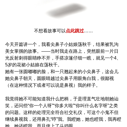
不想看故事可以
点此跳过
……
今天开篇讲一个，我看尖鼻子小姑娘荡秋千，结果被乳沟
美女掌掴的故事。——当时我走在路上，突然眼前一片日
光反射刺得眼睛睁不开，手搭凉篷仔细一瞧，就见一个4、
5岁的花裙小姑娘在荡秋千。
她有一张圆嘟嘟的脸，和一只翘起来的小尖鼻子，这会儿
她尖鼻子朝天，圆眼睛越过尖鼻子用眼角白我，很鄙视
（在这种情况下或者可以说是鼻视）我的样子。
我觉得她不可能知道我什么把柄，于是理直气壮地朝她讪
笑，还问些“你一个人呀”“你多大啦”“你叫什么名字呀”之类
的问题。这样的处理完全符合社交礼仪，可这个小鬼不但
继续鼻视我，还用鼻孔“哼”我。我瞪她，她也瞪我，我再瞪
她，她还瞪我，而且使上了斗鸡眼。