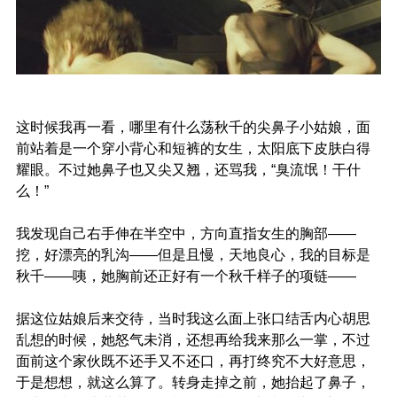
这时候我再一看，哪里有什么荡秋千的尖鼻子小姑娘，面
前站着是一个穿小背心和短裤的女生，太阳底下皮肤白得
耀眼。不过她鼻子也又尖又翘，还骂我，“臭流氓！干什
么！”
我发现自己右手伸在半空中，方向直指女生的胸部——
挖，好漂亮的乳沟——但是且慢，天地良心，我的目标是
秋千——咦，她胸前还正好有一个秋千样子的项链——
据这位姑娘后来交待，当时我这么面上张口结舌内心胡思
乱想的时候，她怒气未消，还想再给我来那么一掌，不过
面前这个家伙既不还手又不还口，再打终究不大好意思，
于是想想，就这么算了。转身走掉之前，她抬起了鼻子，