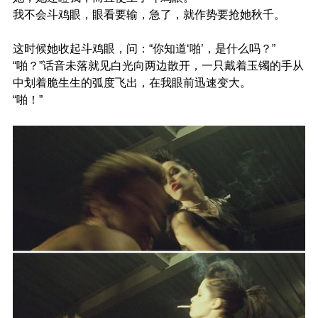
我不会斗鸡眼，眼看要输，急了，就作势要抢她秋千。
这时候她收起斗鸡眼，问：“你知道‘啪’，是什么吗？”
“啪？”话音未落就见白光向两边散开，一只戴着玉镯的手从
中划着脆生生的弧度飞出，在我眼前迅速变大。
“啪！”