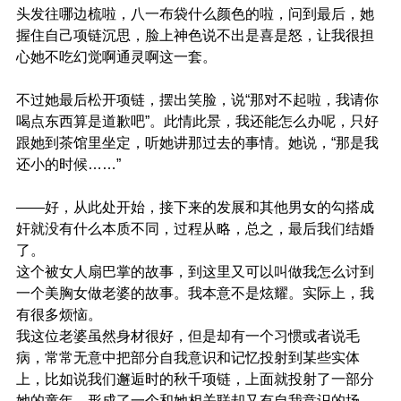
头发往哪边梳啦，八一布袋什么颜色的啦，问到最后，她
握住自己项链沉思，脸上神色说不出是喜是怒，让我很担
心她不吃幻觉啊通灵啊这一套。
不过她最后松开项链，摆出笑脸，说“那对不起啦，我请你
喝点东西算是道歉吧”。此情此景，我还能怎么办呢，只好
跟她到茶馆里坐定，听她讲那过去的事情。她说，“那是我
还小的时候……”
——好，从此处开始，接下来的发展和其他男女的勾搭成
奸就没有什么本质不同，过程从略，总之，最后我们结婚
了。
这个被女人扇巴掌的故事，到这里又可以叫做我怎么讨到
一个美胸女做老婆的故事。我本意不是炫耀。实际上，我
有很多烦恼。
我这位老婆虽然身材很好，但是却有一个习惯或者说毛
病，常常无意中把部分自我意识和记忆投射到某些实体
上，比如说我们邂逅时的秋千项链，上面就投射了一部分
她的童年，形成了一个和她相关联却又有自我意识的场。