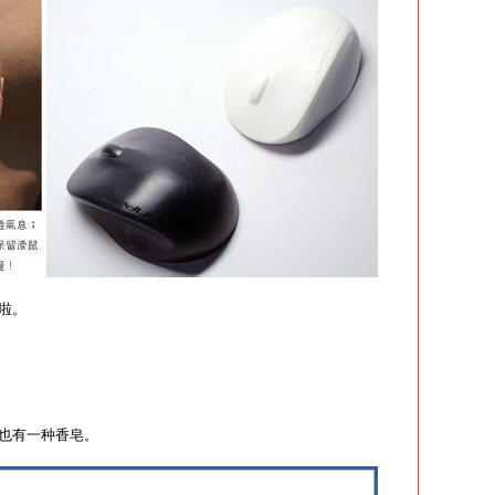
啦。
也有一种香皂。