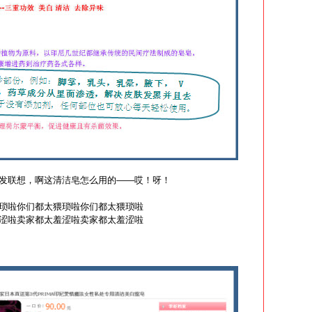
发联想，啊这清洁皂怎么用的——哎！呀！
琐啦你们都太猥琐啦你们都太猥琐啦
涩啦卖家都太羞涩啦卖家都太羞涩啦