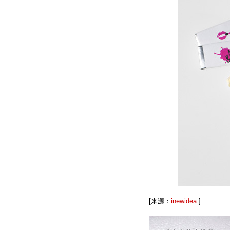
[来源：
inewidea
]