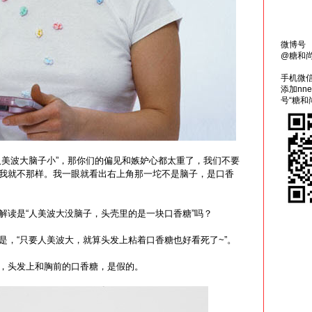
微博号
@糖和
手机微
添加nn
号“糖和
人美波大脑子小”，那你们的偏见和嫉妒心都太重了，我们不要
我就不那样。我一眼就看出右上角那一坨不是脑子，是口香
解读是“人美波大没脑子，头壳里的是一块口香糖”吗？
是，“只要人美波大，就算头发上粘着口香糖也好看死了~”。
，头发上和胸前的口香糖，是假的。