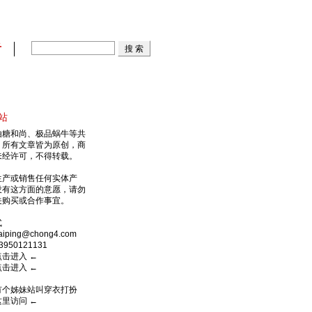
看
站
由糖和尚、极品蜗牛等共
，所有文章皆为原创，商
未经许可，不得转载。
生产或销售任何实体产
没有这方面的意愿，请勿
关购买或合作事宜。
式
ping@chong4.com
950121131
点击进入
←
点击进入
←
有个姊妹站叫穿衣打扮
这里访问
←