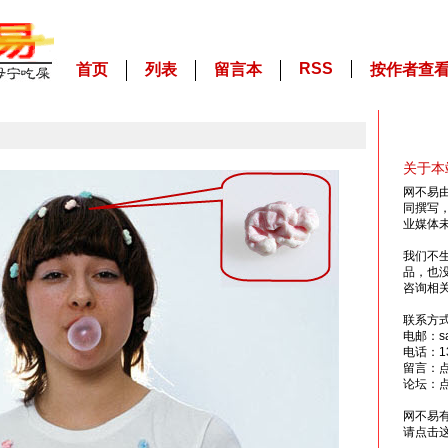
RSS
首页
列表
留言本
按作者查
关于本
网不易
同撰写
业媒体
我们不
品，也
咨询相
联系方
电邮：sai
电话：13
留言：
论坛：
网不易
请点击