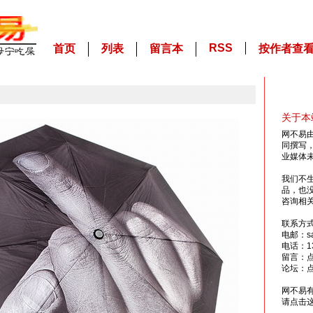
RSS
首页
列表
留言本
按作者查
关于本
网不易
同撰写
业媒体
我们不
品，也
咨询相
联系方
电邮：sai
电话：13
留言：
论坛：
网不易
请点击