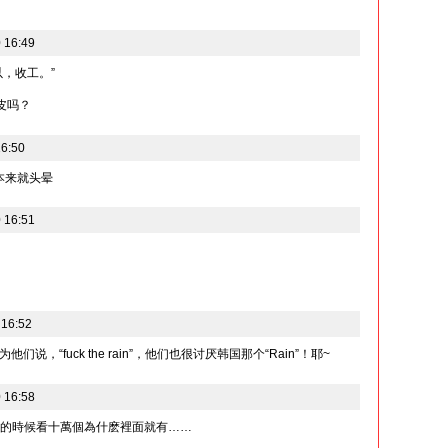
 16:49
，收工。”
皮吗？
6:50
我本来就头晕
 16:51
 16:52
，“fuck the rain”，他们也很讨厌韩国那个“Rain”！耶~
 16:58
園的時候看十萬個為什麽裡面就有……