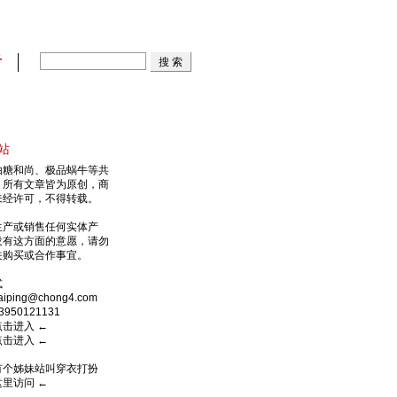
看
站
由糖和尚、极品蜗牛等共
，所有文章皆为原创，商
未经许可，不得转载。
生产或销售任何实体产
没有这方面的意愿，请勿
关购买或合作事宜。
式
ping@chong4.com
950121131
点击进入
←
点击进入
←
有个姊妹站叫穿衣打扮
这里访问
←