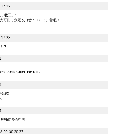
 17:22
，收工。”
哥们，永远长（音：chang）着吧！！
 17:23
？？
6
/accessories/fuck-the-rain/
6
会出现Ⅹ。
是。
7
明明很漂亮的说
09-30 20:37