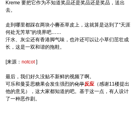
Kreme 要把它作为不知道奖品还是奖品还是奖品，送出
去。
走到哪里都踩在两块小
曹丕
草皮上，这就算是达到了“天涯
何处无芳草”的境界吧……
汗水、灰尘还有香港脚气味，也许还可以让小草们茁壮成
长，这是一双和谐的拖鞋。
[来源：
notcot
]
最后，我们好久没贴不新鲜的视频了啊。
可乐和曼妥思糖果会发生强烈的
化学
反应
（感谢11楼提出
他的意见），这大家都知道的吧。基于这一点，有人设计
了一种恶作剧。