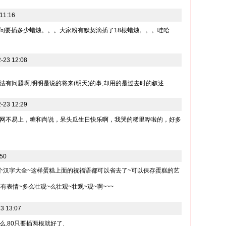
11:16
者问要插多少蜡烛。。。大家粉有默契滴插了18根蜡烛。。。哇哈
23 12:08
有问题啊,明明是说的将来(明天)的事,却用的是过去时的叙述...
23 12:29
网不易上，糖和尚说，呆头瓜生日快乐啊，我哭的稀里哗啦的，好多
:50
个汉字大全~这样蛋糕上面的祝福语都可以省去了~可以保存蛋糕的艺
有表情~多么壮观~么壮观~壮观~观~啊~~~
3 13:07
.80只要插两根就好了.