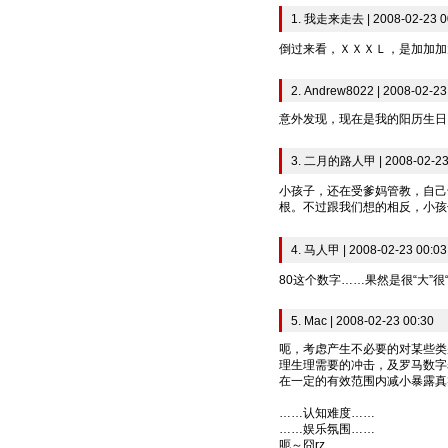
1. 我走来走去 | 2008-02-23 0
倒过来看，ＸＸＸＬ，是加加加
2. Andrew8022 | 2008-02-23
意外发现，现在是我的阳历生日
3. 二月的路人甲 | 2008-02-23
小孩子，还在受爹妈管教，自己
根。不过跟我们想的相反，小孩
4. 马人甲 | 2008-02-23 00:03
80这个数字……果然是很“大”很
5. Mac | 2008-02-23 00:30
呃，考虑产生不必要的对某些类
理生理需要的冲击，及罗马数字
在一定的有效范围内减小暴露真
……认知难度……
……娱乐氛围……
呃～囧rz...