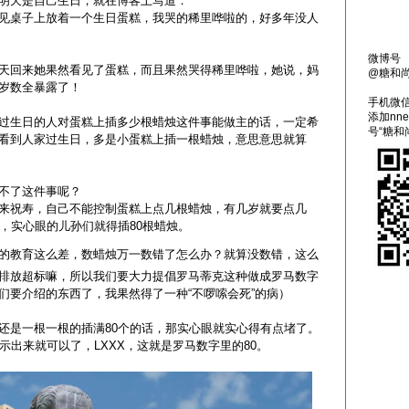
明天是自己生日，就在博客上写道：
见桌子上放着一个生日蛋糕，我哭的稀里哗啦的，好多年没人
微博号
天回来她果然看见了蛋糕，而且果然哭得稀里哗啦，她说，妈
@糖和
岁数全暴露了！
手机微
添加nn
过生日的人对蛋糕上插多少根蜡烛这件事能做主的话，一定希
号“糖和
看到人家过生日，多是小蛋糕上插一根蜡烛，意思意思就算
不了这件事呢？
来祝寿，自己不能控制蛋糕上点几根蜡烛，有几岁就要点几
日，实心眼的儿孙们就得插80根蜡烛。
的教育这么差，数蜡烛万一数错了怎么办？就算没数错，这么
排放超标嘛，所以我们要大力提倡罗马蒂克这种做成罗马数字
们要介绍的东西了，我果然得了一种“不啰嗦会死”的病）
还是一根一根的插满80个的话，那实心眼就实心得有点堵了。
示出来就可以了，LXXX，这就是罗马数字里的80。