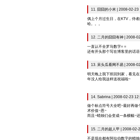
11. 囧囧的小米 | 2008-02-23 
偶上个月过生日，在KTV，侍
哈。。。
12. 二月的囧囧有神 | 2008-02-
一直认不全罗马数字= =
还有开头那个写在博客里的话语法
13. 呆头瓜看网不易 | 2008-02-
明天晚上我下班回到家，看见在
年没人给我这样送祝福啦~
14. Sabrina | 2008-02-23 12
做个标点符号大全吧~最好再做
术价值~恩~
而且~蜡烛们会变成一条横幅~还
15. 二月的超人甲 | 2008-02-2
不是现在都有阿拉伯数字的蜡烛么