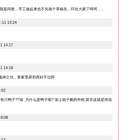
我是同类…手工做起来也不先画个草稿先，吓住大家了呵呵……
11 13:24
1 14:17
1 14:18
泣鬼神之功，拿家里辟邪再好不过阿
:02
有只鸭子??诶 ,为什么是鸭子呢? 加上箱子般的外框,莫非这就是传说
19:08
:12