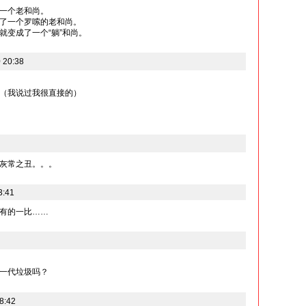
一个老和尚。
了一个罗嗦的老和尚。
就变成了一个“躺”和尚。
 20:38
（我说过我很直接的）
灰常之丑。。。
3:41
有的一比……
一代垃圾吗？
8:42