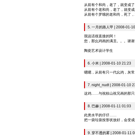
从前有个和尚，老了，就变成了
从前有个老和尚，老了，就变成
从前有个罗嗦的老和尚，死了，
5. 一月的路人甲 | 2008-01-10
我说话很直接的阿！
您，那幺鸡画的满丑。。。谢谢
陶瓷艺术设计学生
6. 小米 | 2008-01-10 21:23
嗯嗯，从前有只一代幺鸡，灰常
7. night_nudt | 2008-01-10 2
这鸡……与祝枝山祝兄画的那只
8. 巴赫 | 2008-01-11 01:03
此类水平的仔仔……
把一袋垃圾按形状放好，会变成
9. 穿不透的雾 | 2008-01-11 0