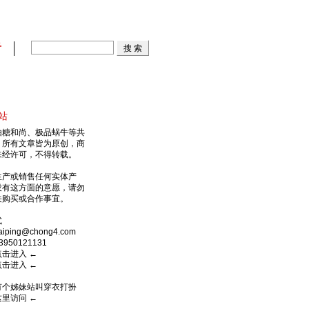
看
站
由糖和尚、极品蜗牛等共
，所有文章皆为原创，商
未经许可，不得转载。
生产或销售任何实体产
没有这方面的意愿，请勿
关购买或合作事宜。
式
ping@chong4.com
950121131
点击进入
←
点击进入
←
有个姊妹站叫穿衣打扮
这里访问
←