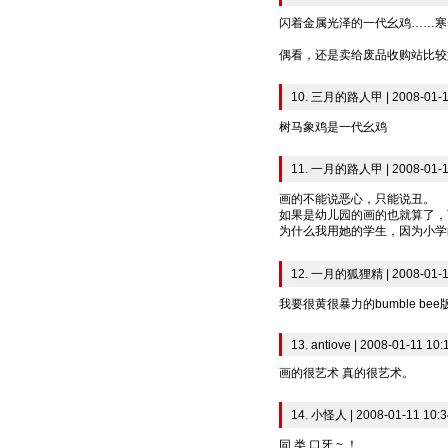
闪着金属光泽的一代幺鸡……寒
偶看，还是卖给废品收购站比较
10. 三月的路人甲 | 2008-01-1
树马象鸡是一代幺鸡
11. 一月的路人甲 | 2008-01-1
画的不能说恶心，只能说丑。
如果是幼儿园的画的也就算了，
为什么我用她的学生，因为小学
12. 一月的狐狸精 | 2008-01-1
我要很黄很暴力的bumble be
13. antiove | 2008-01-11 10:
画的很艺术 真的很艺术。
14. 小怪人 | 2008-01-11 10:3
同 类 口牙 ~ ！