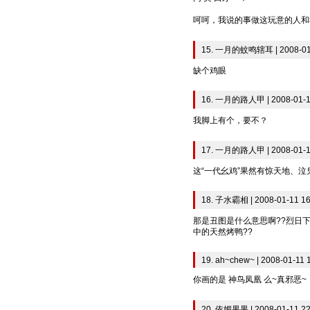
呵呵，我说的事做这玩意的人和
15. 一月的蚊鸣辖耳 | 2008-01-
缺个鸡眼
16. 一月的路人甲 | 2008-01-1
我脚上有个，要不？
17. 一月的路人甲 | 2008-01-1
这“一代幺鸡”果然有惊天地、
18. 子水霸相 | 2008-01-11 16
那是丑图是什么意思啊??烈日下
中的天然烤鸭??
19. ah~chew~ | 2008-01-11 
你画的是 神鸟凤凰 么~真邪恶~
20. 依媚果果 | 2008-01-11 22