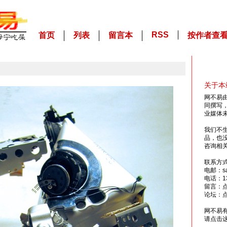
RSS
首页
列表
留言本
按作者查
关于本
网不易
同撰写
业媒体
我们不
品，也
咨询相
联系方
电邮：sai
电话：13
留言：
论坛：
网不易
请点击