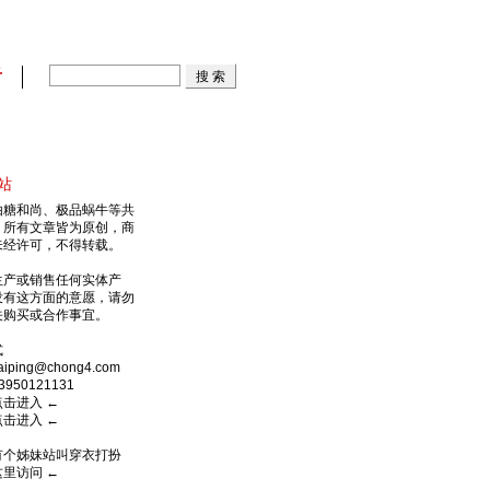
看
站
由糖和尚、极品蜗牛等共
，所有文章皆为原创，商
未经许可，不得转载。
生产或销售任何实体产
没有这方面的意愿，请勿
关购买或合作事宜。
式
ping@chong4.com
950121131
点击进入
←
点击进入
←
有个姊妹站叫穿衣打扮
这里访问
←