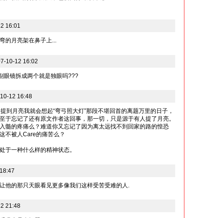
2 16:01
弯的月亮架在鼻子上...
10-12 16:02
一副眼镜拆成两个就是独眼吗???
0-12 16:48
一提到月亮我就会想起“弯弓照大灯”那段不堪回首的离题万里的日子，
至于忘记了还有原文作者这回事，那一切，只是源于有人提了月亮。
入髓的疼痛么？难道你又忘记了因为离太远找不到回家的路的惶恐
不被人Care的痛苦么？
处于一种什么样的精神状态。
18:47
让他的那只天眼看见更多像我们这样受苦受难的人.
2 21:48