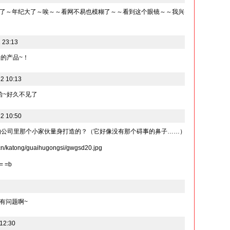
了～年纪大了～唉～～看网不易也模糊了～～看到这个眼镜～～我兴
 23:13
的产品~！
2 10:13
哈~好久不见了
2 10:50
为怪物公司里那个小家伙量身打造的？（它好像没有那个碍事的鼻子……）
katong/guaihugongsi/gwgsd20.jpg
 =b
有问题啊~
12:30