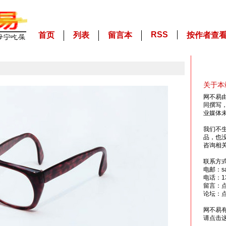
RSS
首页
列表
留言本
按作者查
关于本
网不易
同撰写
业媒体
我们不
品，也
咨询相
联系方
电邮：sai
电话：13
留言：
论坛：
网不易
请点击