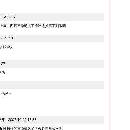
12 13:02
上周在西班牙旅游找了个路边摊赔了副眼睛
12 14:12
独眼巨人
:27
哈哈
~哈哈~
 2007-10-12 15:55
韧性很强的材质戴久了也会夹得耳朵疼呢