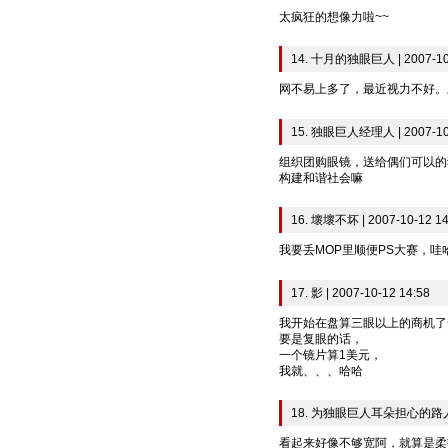
太疯狂的想像力啦~~
14. 十月的独眼巨人 | 2007-10-
网不易上多了，最近视力不好。
15. 独眼巨人经理人 | 2007-10-
组织团购眼镜，送给偶们可以的
构建和谐社会嘛
16. 壞壞不坏 | 2007-10-12 14
我要丢MOP里顺便PS大赛，哇
17. 影 | 2007-10-12 14:58
我开始在盘算三眼以上的商机了
要是复眼的话，
一个镜片算1美元，
我就、、、哈哈
18. 为独眼巨人耳朵担心的路人甲 |
看起来好像不够宽阿，就算是柔