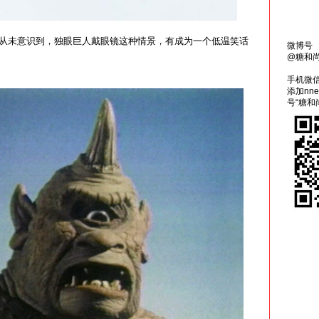
从未意识到，独眼巨人戴眼镜这种情景，有成为一个低温笑话
微博号
@糖和
手机微
添加nn
号“糖和