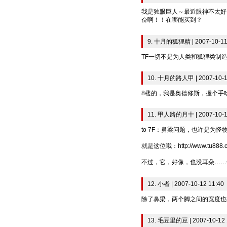
我是独眼巨人～最近眼神不太好
奋啊！！在哪能买到？
9. 十月的狐狸精 | 2007-10-11
TF一切不是为人类和狐狸类制造
10. 十月的路人甲 | 2007-10-1
8楼的，我是奥德修斯，握个手
11. 甲人路的月十 | 2007-10-1
to 7F：鼻梁问题，也许是
就是这位哦：http://www.tu888.cn/
不过，它，好像，也没耳朵……=
12. 小者 | 2007-10-12 11:40
除了鼻梁，两个脚之间的宽度也
13. 毛豆里的豆 | 2007-10-12 