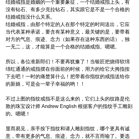
结婚戒指是婚姻的一个重要象征，一个结婚戒指上头，有
没有钻石、有多少克拉钻石，其实跟它是不是一个合格的
结婚戒指没什么关系。
结婚戒指，由那个特定的人在那个特定的时间送出，它应
当代表某种承诺，要含有某种意义，最关键的是，要带着
对方的气息、痕迹、念力（如果存在这种东西的话），独
一无二，这，才能算是一个合格的结婚戒指。嗯嗯。
所以，各位准新郎们！不要再犹豫了！当银匠把烧得软绵
绵红通通的戒指摆在你面前的时候，用力的给它大拇指按
下去吧！一时的痛楚算什么！把带着你指纹的戒指送给你
的新娘，可是会一辈子幸福的哟！！
不过上图的指纹戒指不是这么来的，它们上头的纹路是伦
敦的珠宝设计师 Andrew English 根据客户的指纹手工雕刻
的。嗯嗯！
显而易见，亲手按下指纹和请人雕刻指纹，哪个更具有诚
意，带有更多的气息、痕迹、念力，就不言而喻了。要选