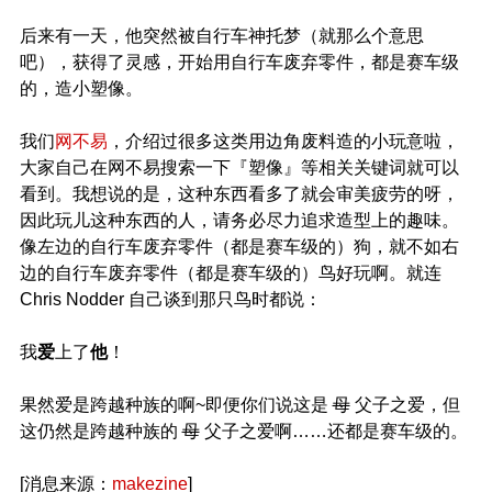
后来有一天，他突然被自行车神托梦（就那么个意思
吧），获得了灵感，开始用自行车废弃零件，都是赛车级
的，造小塑像。
我们
网不易
，介绍过很多这类用边角废料造的小玩意啦，
大家自己在网不易搜索一下『塑像』等相关关键词就可以
看到。我想说的是，这种东西看多了就会审美疲劳的呀，
因此玩儿这种东西的人，请务必尽力追求造型上的趣味。
像左边的自行车废弃零件（都是赛车级的）狗，就不如右
边的自行车废弃零件（都是赛车级的）鸟好玩啊。就连
Chris Nodder 自己谈到那只鸟时都说：
我
爱
上了
他
！
果然爱是跨越种族的啊~即便你们说这是
母
父子之爱，但
这仍然是跨越种族的
母
父子之爱啊……还都是赛车级的。
[消息来源：
makezine
]