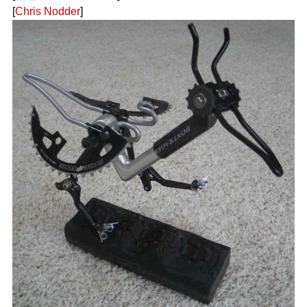
[
Chris Nodder
]