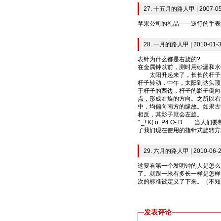
27. 十五月的路人甲 | 2007-05-
苹果公司的礼品——逆行的手表
28. 一月的路人甲 | 2010-01-3
表针为什么都是右旋的?
在金属钟以前，测时用砂漏和水钟，更早以前
太阳升起来了，长长的杆子的
杆子转动，中午，太阳到达头顶
于杆子的西边，杆子的影子倒向
点，形成右旋的方向。之所以右
中，均偏向南方的缘故。如果古
相反，其影子就会左旋。
" _! K( o. P4 O- 
了我们现在使用的指针式旋转方
29. 六月的路人甲 | 2010-06-2
这要看第一个发明钟的人是怎么
了。就跟一米有多长一样是怎样
次的标准被定义了下来。（不知
发表评论