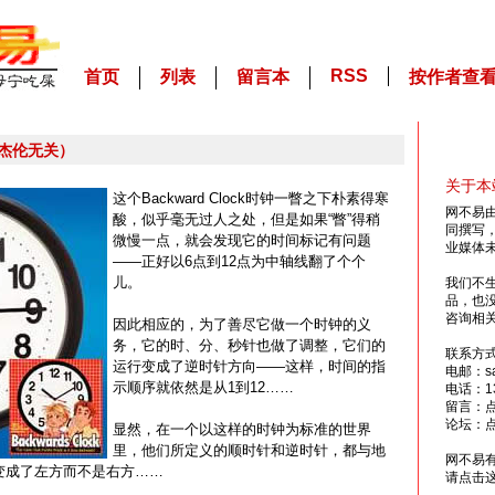
RSS
首页
列表
留言本
按作者查
杰伦无关）
关于本
这个Backward Clock时钟一瞥之下朴素得寒
网不易
酸，似乎毫无过人之处，但是如果“瞥”得稍
同撰写
微慢一点，就会发现它的时间标记有问题
业媒体
——正好以6点到12点为中轴线翻了个个
儿。
我们不
品，也
咨询相
因此相应的，为了善尽它做一个时钟的义
务，它的时、分、秒针也做了调整，它们的
联系方
运行变成了逆时针方向——这样，时间的指
电邮：sai
示顺序就依然是从1到12……
电话：13
留言：
论坛：
显然，在一个以这样的时钟为标准的世界
里，他们所定义的顺时针和逆时针，都与地
网不易
变成了左方而不是右方……
请点击