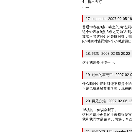
4、拖出去打
……
17. supeach | 2007-02-05 18
普通钟表在9点-3点之间为“左到
这个钟表在9点-3点之间为“左到
其实不管逆时针还是顺时针，都
[小时候对墙罚站N个小时后得出
18. 阿花 | 2007-02-05 20:22
这个我需要习惯一下。
19. 过年的霍元甲 | 2007-02-0
什么顺时针逆时针还不都是个约
不是也成新鲜货啦？唉，现在的
20. 再见亦难 | 2007-02-06 12
16楼的，你误会我了。
这种所谓小创意的手表都很便宜
我和我同学是在￥38两块，￥2
21. 过年的路人甲 phoebe | 200