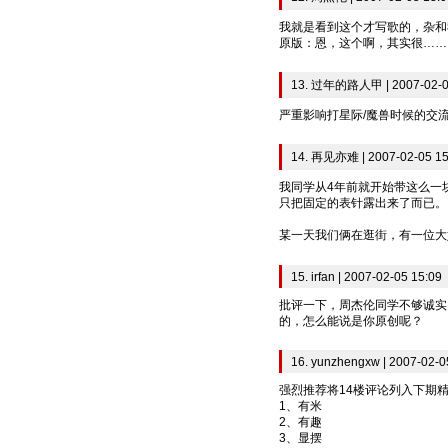
我就是看到这个才写歌的，杂和
原版：恩，这个啊，其实很……
13. 过年的路人甲 | 2007-02-0
严重影响打星际/魔兽时候的交
14. 再见亦难 | 2007-02-05 15
我同学从4年前就开始带这么一
只把固定的表针露出来了而已。
某一天我们俩在逛街，有一位大
15. irfan | 2007-02-05 15:09
批评一下，周杰伦同学不够诚实
的，怎么能说是你原创呢？
16. yunzhengxw | 2007-02-0
强烈推荐将14楼评论列入下期
1、有米
2、有趣
3、显摆