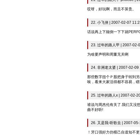
哎呀，好玩啊，而且不算贵。
22. 小飞侠 | 2007-02-07 11:2
话说再上下颠倒一下下就PERFCE
23. 过年的路人甲 | 2007-02-0
为啥要声明和周董无关咧
24. 非洲老太婆 | 2007-02-09 
那些数字扭个Ｐ股把身子转到另
唉，看来大家活得都不容易，瞎
25. 过年的路人x | 2007-02-20
谁说与周杰伦有关了.我们又没想
曲不好听!
26. 又是我-听歌去 | 2007-05-1
！牙口强好力仿模己自道知不更