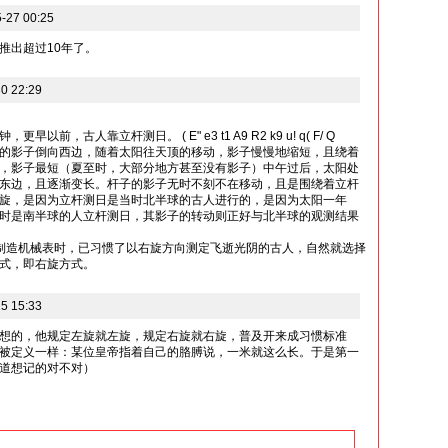
27 00:25
推出超过10年了。
0 22:29
，古人靠立杆测日。 ( E" e3 t1 A9 R2 k9 u! q( F/ Q
影子倒向西边，随着太阳往天顶的移动，影子慢慢地缩短，且绕着
，影子最短（夏至时，大部分地方甚至没有影子）中午过后，太阳处
东边，且逐渐变长。杆子的影子无时不刻不在移动，且是围绕着立杆
旋，是因为立杆测日是当时北半球的古人进行的，是因为太阳一年
时是南半球的人立杆测日，其影子的转动则正好与北半球的观测结果
D 当人们要制造机械表时，已习惯了以右旋方向测定飞逝光阴的古人，自然就选择
式，即右旋方式。
5 15:33
想的，他规定左旋就左旋，规定右旋就右旋，普及开来成习惯标准
被定义一样：某位皇帝指着自己的胳膊说，一米就这么长。于是第一
道想记的对不对）