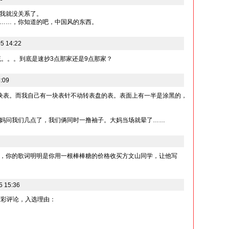
我就没关系了。
……，你知道的吧，中国风的东西。
5 14:22
流。。。到底是速抄3点那家还是9点那家？
:09
块表。而我自己有一块表针不动转表盘的表。表面上有一半是涂黑的，
妈问我们几点了，我们俩同时一撸袖子。大妈当场就晕了……
，你的歌词明明是你用一根棒棒糖的价格收买方文山同学，让他写
5 15:36
精彩评论，入选理由：