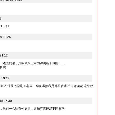
3
T了!!!
9 18:26
21:12
一边去的话，其实就跟正常的钟照镜子似的……
折腾~
 19:42
到.不过周杰伦是有这么一首歌,虽然我是他的歌迷,不过老实说.这个歌
8 15:30
，歌首一么这有伦杰周，道知不真还易不网看不