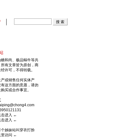
看
站
由糖和尚、极品蜗牛等共
，所有文章皆为原创，商
未经许可，不得转载。
生产或销售任何实体产
没有这方面的意愿，请勿
关购买或合作事宜。
式
ping@chong4.com
950121131
点击进入
←
点击进入
←
有个姊妹站叫穿衣打扮
这里访问
←