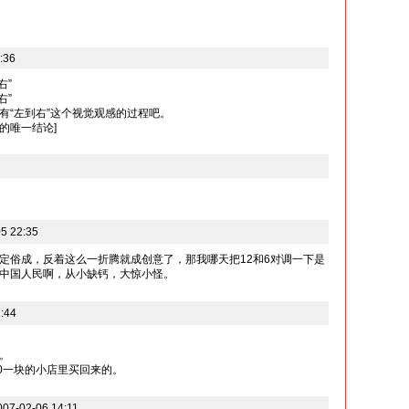
:36
右”
右”
有“左到右”这个视觉观感的过程吧。
的唯一结论]
5 22:35
定俗成，反着这么一折腾就成创意了，那我哪天把12和6对调一下是
中国人民啊，从小缺钙，大惊小怪。
:44
。
0一块的小店里买回来的。
7-02-06 14:11