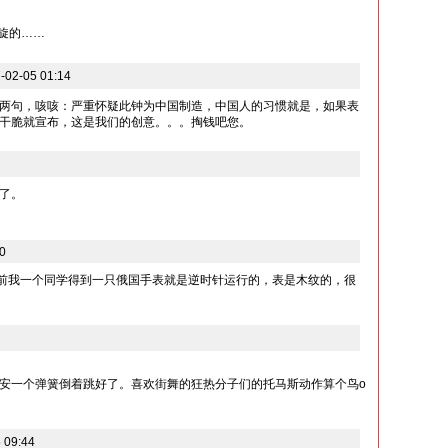
右旋的……
2-05 01:14
两句，咳咳：严重怀疑此钟为中国制造，中国人的习惯就是，如果表
干脆就宣布，这是我们的创意。。。掏钱吧您。
了。
30
年前我一个同学得到一只俄国手表就是逆时针运行的，表是木纹的，很
安一个弹簧倒着跳好了。喜欢街舞的狂热分子们的托马斯动作算个鸟o
 09:44