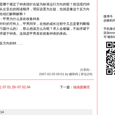
是哪个规定了钟表指针右旋为标准运行方向的呢？按说现代钟
从左至右的阅读顺序，理应设置为左旋，也就是像这个反方向
给咱们解释解释？
微博号
：甲男为什么喜欢收集钟表
@糖和
时针的可怜人，甲男同学，在他的成长过程中又总是要判断顺
习题什么的），那么他该怎么办呢？求人会被骗，不如求诸于
手机微
添加nn
求诸于钟表。这就是甲男喜欢收集钟表的来由。
号“糖和
反方向的钟……
分享到：
2007-02-05 00:01 by 糖和尚 | 评论(29)
01.29~07.02.04
下一篇：
搞搞圆脑壳
:14