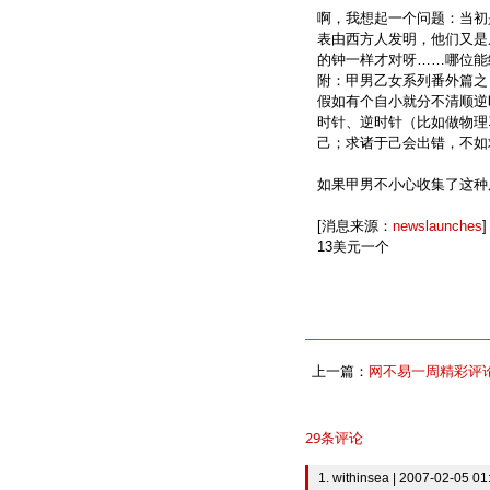
啊，我想起一个问题：当初
表由西方人发明，他们又是
的钟一样才对呀……哪位能
附：甲男乙女系列番外篇之
假如有个自小就分不清顺逆
时针、逆时针（比如做物理
己；求诸于己会出错，不如
如果甲男不小心收集了这种
[消息来源：
newslaunches
]
13美元一个
上一篇：
网不易一周精彩评论 07.
29条评论
1. withinsea | 2007-02-05 01