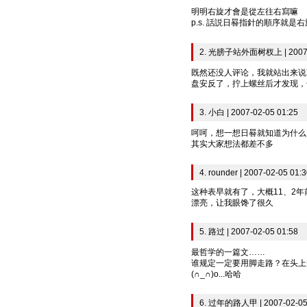
明明右旋才會是從左往右寫嘛
p.s. 話説日晷指針的順序就是
2. 光膀子站外面树杈上 | 2007-0
既然还没人评论，我就站出来说
盘安反了，拧上螺丝后才发现，
3. 小白 | 2007-02-05 01:25
呵呵，想一想日晷就知道为什么
其实大家想法都差不多
4. rounder | 2007-02-05 01:
这种表早就有了，大概11、2
漂亮，让我眼馋了很久
5. 路过 | 2007-02-05 01:58
最哲学的一篇文……
谁规定一定要用脚走路？在头上
(∩_∩)o...哈哈
6. 过年的路人甲 | 2007-02-05