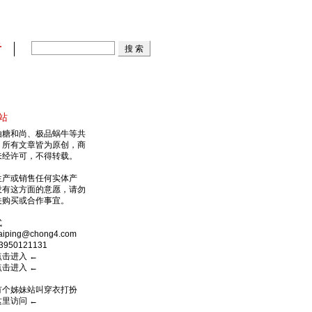
看
站
由糖和尚、极品蜗牛等共
，所有文章皆为原创，商
未经许可，不得转载。
生产或销售任何实体产
没有这方面的意愿，请勿
关购买或合作事宜。
式
ping@chong4.com
950121131
点击进入
←
点击进入
←
有个姊妹站叫穿衣打扮
这里访问
←