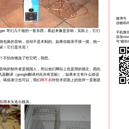
微博号
@糖和
 Egger 哥们几个做的一套东西，看起来像是音响，实际上，它们
手机微
添加nn
假包换的音响，但却不是木制的。如果你能亲手摸一摸，抱一
号“糖和
诶！它们是水泥！
？不怕你饿急了吃它吧，我想。
音响的制作者是德国人，所以他们网站上也是用的德文。因此
鱼机器翻译（google翻译对此亦有贡献），如果本文有什么错误
。喵或者汪也可以，我们
网不易
对技术层面上的批评一直都是
后用木头造出模具。