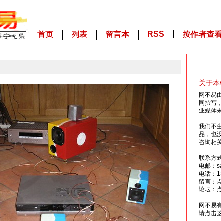
RSS
首页
列表
留言本
按作者查
关于本
网不易
同撰写
业媒体
我们不
品，也
咨询相
联系方
电邮：sai
电话：13
留言：
论坛：
网不易
请点击