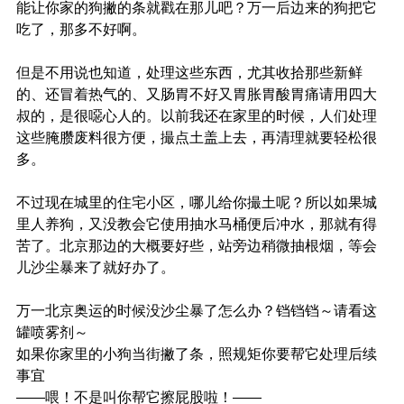
能让你家的狗撇的条就戳在那儿吧？万一后边来的狗把它
吃了，那多不好啊。
但是不用说也知道，处理这些东西，尤其收拾那些新鲜
的、还冒着热气的、又肠胃不好又胃胀胃酸胃痛请用四大
叔的，是很噁心人的。以前我还在家里的时候，人们处理
这些腌臜废料很方便，撮点土盖上去，再清理就要轻松很
多。
不过现在城里的住宅小区，哪儿给你撮土呢？所以如果城
里人养狗，又没教会它使用抽水马桶便后冲水，那就有得
苦了。北京那边的大概要好些，站旁边稍微抽根烟，等会
儿沙尘暴来了就好办了。
万一北京奥运的时候没沙尘暴了怎么办？铛铛铛～请看这
罐喷雾剂～
如果你家里的小狗当街撇了条，照规矩你要帮它处理后续
事宜
——喂！不是叫你帮它擦屁股啦！——