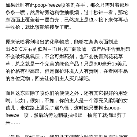
如果此时有此poop-freeze喷雾剂在手，那么只需对着那堆
条条一喷，然后站旁边稍微抽根烟，过十秒钟一看，那坨
东西面上覆盖着一层白壳，已然冻上是也～接下来你再动
手收拾，就比较能够接受了吧。
原来该喷雾剂喷出的化学物质，能够在条条表面制造
出-50°C左右的低温～而且据厂商吹嘘，该产品不含氟利昂
不会破坏臭氧层，不含可燃药剂，也不会伤害到花花草
草，总之就是一个完美的绿色产品！只是300毫升15美元
的价格有些高昂。但是保护环境人人有责啊，在看网不易
的各位宠物，回去让你们主人买几罐吧。
而且这东西除了喷你们的便便之外，还有其它很好的用途
哟。比如，假如，不如，你的主人是一个漂亮又柔弱的女
孩儿，走在路上遇见了遛鸟怪，这时她只要掏出poop-
freeze一喷，然后站旁边稍微抽根烟，抽完了就掏出剪子
来……