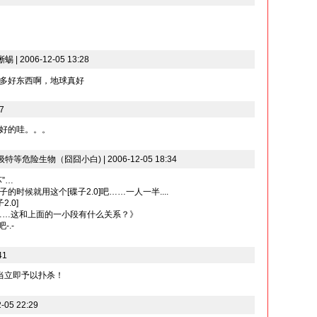
 2006-12-05 13:28
多好东西啊，地球真好
7
好的哇。。。
危险生物（囧囧小白) | 2006-12-05 18:34
”…
时候就用这个[碟子2.0]吧……一人一半....
.0]
……这和上面的一小段有什么关系？》
-.-
41
应当立即予以扑杀！
05 22:29