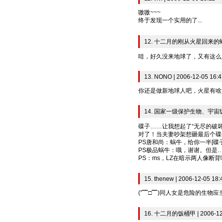
嗷嗷~~~
终于发现一个实用的了...
12. 十二月的刚从火星回来的蜥蜴 |
哇，好久没来地球了，又有这么
13. NONO | 2006-12-05 16:4
你还是做新地球人吧，火星有啥
14. 国家一级保护生物、宇宙级特等
碟子……让我想起了“无尽的破坏
对了！当夫妻吵架想砸最后个碟子的
PS唐和尚：蜗牛，给你一半[碟子2
PS极品蜗牛：哦，谢谢。但是
PS：ms，LZ在暗示两人像断背吧
15. thenew | 2006-12-05 18:
(”▔□▔)同人女是危险的生物
16. 十二月的饭桶甲 | 2006-12-