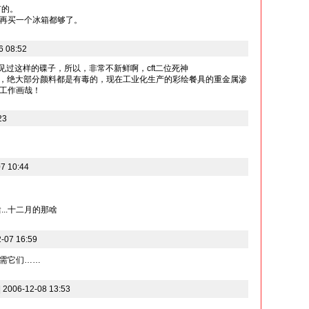
有的。
再买一个冰箱都够了。
6 08:52
见过这样的碟子，所以，非常不新鲜啊，cft二位死神
别画，绝大部分颜料都是有毒的，现在工业化生产的彩绘餐具的重金属渗
工作画哉！
23
7 10:44
...十二月的那啥
07 16:59
需它们……
06-12-08 13:53