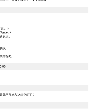
巧克力？
的东东？
典思维。
的说
装饰品吧
0:00
是就不那么占冰箱空间了？