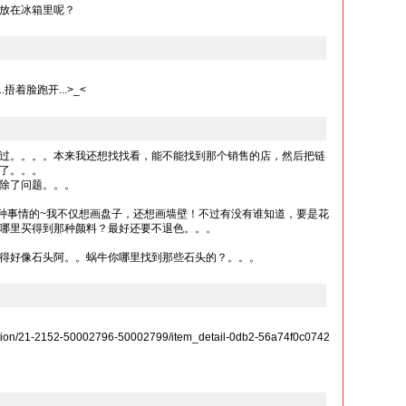
放在冰箱里呢？
捂着脸跑开...>_<
过。。。。本来我还想找找看，能不能找到那个销售的店，然后把链
了。。。
除了问题。。。
想过做那种事情的~我不仅想画盘子，还想画墙壁！不过有没有谁知道，要是花
哪里买得到那种颜料？最好还要不退色。。。
得好像石头阿。。蜗牛你哪里找到那些石头的？。。。
uction/21-2152-50002796-50002799/item_detail-0db2-56a74f0c0742