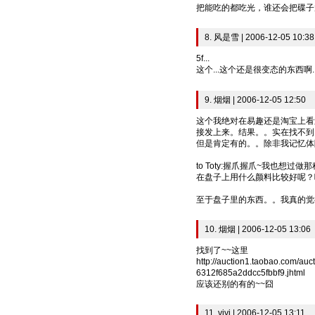
把能吃的都吃光，谁还会把碟子
8. 风是雪 | 2006-12-05 10:38
5f...
这个...这个还是很变态的东西啊...
9. 烟烟 | 2006-12-05 12:50
这个我绝对在易趣还是淘宝上看
接发上来。结果。。实在找不到
但是肯定有的。。除非我记忆体
to Toty:握爪握爪~我也
在盘子上用什么颜料比较好呢？
至于盘子里的东西。。我真的觉
10. 烟烟 | 2006-12-05 13:06
找到了~~这里
http://auction1.taobao.com/a
6312f685a2ddcc5fbbf9.jhtml
应该还别的有的~~囧
11. vivi | 2006-12-05 13:11