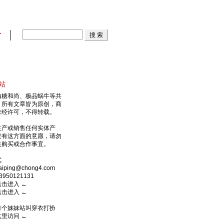
看
站
由糖和尚、极品蜗牛等共
，所有文章皆为原创，商
未经许可，不得转载。
生产或销售任何实体产
没有这方面的意愿，请勿
关购买或合作事宜。
式
ping@chong4.com
950121131
点击进入
←
点击进入
←
有个姊妹站叫穿衣打扮
这里访问
←