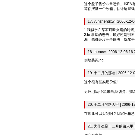
这个盘子售价非常恐怖。IKEA
等你摆满一个冰箱，估计这些钱
17. yunzhengxw | 2006-12-0
1.我似乎在某家店吃火锅的时候
2.to 烟烟的忠告，最好还是
漏问题都还没完全解决，况尔手
18. thenew | 2006-12-06 16:
倒地装死ing
19. 十二月的那啥 | 2006-12-0
这个很有些实用价值!
另外,那两个黑东西,应该是...那啥
20. 十二月的路人甲 | 2006-12-
在哪儿可以买到啊？我家冰箱急
21. 为什么是十二月的路人甲 | 20