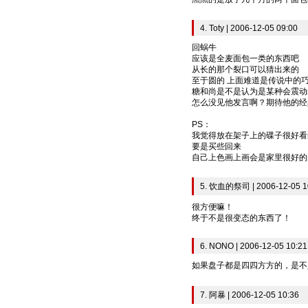
4. Toty | 2006-12-05 09:00
回蜗牛
应该是全麦面包一类的东西吧
从长的那个裂口可以猜出来的
至于圆的 上面难道是传说中的
糖和尚是不是认为是某种会震动
怎么没见他发言啊？期待他的经
PS：
我觉得放在架子上的碟子很好看
要是买些回来
自己上色画上画会是家里很好的
5. 饮血的祭司 | 2006-12-05 1
很方便嘛！
终于不是很变态的东西了！
6. NONO | 2006-12-05 10:21
如果盘子都是四四方方的，是不
7. 阿暴 | 2006-12-05 10:36