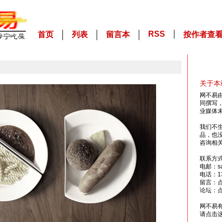
RSS
首页
列表
留言本
按作者查
关于本
网不易
同撰写
业媒体
我们不
品，也
咨询相
联系方
电邮：sai
电话：13
留言：
论坛：
网不易
请点击