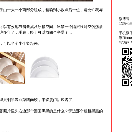
由一大一小两部分组成，精确到小数点后一位，请允许我与
微博号
@糖和
以有效地节省餐桌及冰箱空间。冰箱一个隔层只能空荡荡放
许多年了，现在，终于可以放四个半碟了...
手机微
添加nn
号“糖和
可以半个半个竖起来。
只剩半碟韭菜猪肉饺，半碟厦门甜辣酱了。
照片里头右边那个圆圆黑黑的是什么？旁边那个粗粗黑黑的