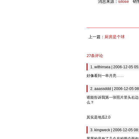
消息来源：
silose
销售
上一篇：
厨房是个球
27条评论
1. withinsea | 2006-12-05 05
好像看到一串月亮……
2. aaassddd | 2006-12-05 08
谁能告诉我第一张照片里头右边
么？
其实是地瓜2.0
3. kingweck | 2006-12-05 08
黑黑的是放了几个月的两个面包