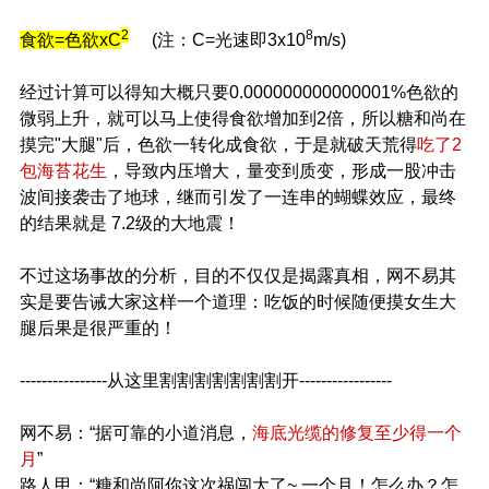
2
8
食欲=色欲xC
(注：C=光速即3x10
m/s)
经过计算可以得知大概只要0.000000000000001%色欲的
微弱上升，就可以马上使得食欲增加到2倍，所以糖和尚在
摸完"大腿"后，色欲一转化成食欲，于是就破天荒得
吃了2
包海苔花生
，导致内压增大，量变到质变，形成一股冲击
波间接袭击了地球，继而引发了一连串的蝴蝶效应，最终
的结果就是 7.2级的大地震！
不过这场事故的分析，目的不仅仅是揭露真相，网不易其
实是要告诫大家这样一个道理：吃饭的时候随便摸女生大
腿后果是很严重的！
----------------从这里割割割割割割割开-----------------
网不易：“据可靠的小道消息，
海底光缆的修复至少得一个
月
”
路人甲：“糖和尚阿你这次祸闯大了~ 一个月！怎么办？怎