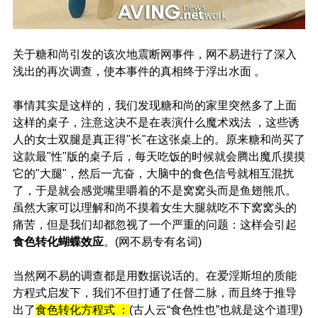
关于糖和尚引发的该次地震断网事件，网不易进行了深入
浅出的再次调查，使本事件的真相终于浮出水面 。
事情其实是这样的，我们发现糖和尚的家里突然多了上面
这样的桌子，注意这决不是在表演什么魔术戏法 ，这些诱
人的女士双腿是真正得"长"在这张桌上的。原来糖和尚买了
这款最"性"版的桌子后，每天吃饭的时候就会腾出魔爪摸摸
它的"大腿"，然后一亢奋，大脑中的食色信号就相互混扰
了，于是就会感觉嘴里嚼着的不是窝窝头而是鱼翅熊爪。
虽然大家可以理解和尚不摸着女生大腿就吃不下窝窝头的
痛苦，但是我们却都忽视了一个严重的问题：这样会引起
食色转化蝴蝶效应
。(网不易专有名词)
当然网不易的调查都是用数据说话的。在爱淫斯坦的质能
方程式启发下，我们不但打通了任督二脉，而且终于推导
出了
食色转化方程式 ：
(古人云“食色性也”也就是这个道理)