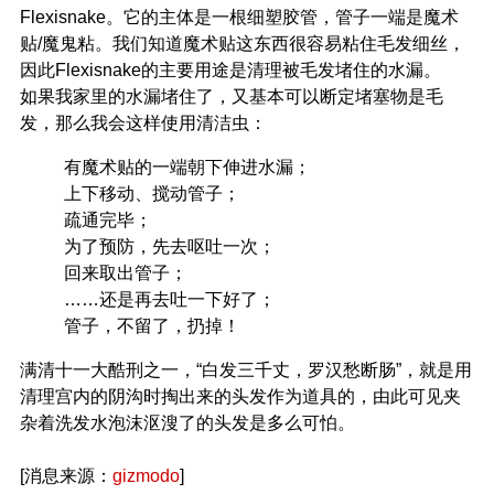
Flexisnake。它的主体是一根细塑胶管，管子一端是魔术
贴/魔鬼粘。我们知道魔术贴这东西很容易粘住毛发细丝，
因此Flexisnake的主要用途是清理被毛发堵住的水漏。
如果我家里的水漏堵住了，又基本可以断定堵塞物是毛
发，那么我会这样使用清洁虫：
有魔术贴的一端朝下伸进水漏；
上下移动、搅动管子；
疏通完毕；
为了预防，先去呕吐一次；
回来取出管子；
……还是再去吐一下好了；
管子，不留了，扔掉！
满清十一大酷刑之一，“白发三千丈，罗汉愁断肠”，就是用
清理宫内的阴沟时掏出来的头发作为道具的，由此可见夹
杂着洗发水泡沫沤溲了的头发是多么可怕。
[消息来源：
gizmodo
]