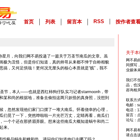
RSS
首页
列表
留言本
按作者查
关于本
友，或称星月，向我们网不易投递了一篇关于万圣节南瓜的文章。虽
网不易
画极为丑怪，但是你们知道，真的帅哥从来都不惮于自称相貌
同撰写
恶搞，又何足惧哉！更何况无厘头的核心本质就是“贱”，我不
业媒体
我们不
品，也
咨询相
圣节，本人——也就是西红柿狗仔队实习记者starmoonh，带
和某和尚的根据地，准备去偷拍这两只妖怪的真身照，没想到
联系方
电邮：sai
候，忽然发现他们家门口摆了一堆大南瓜。怀着侥幸的心理，
电话：13
留言：
瓜们晃了一下，突然哗啦啦一片光芒万丈，定睛再看，南瓜们
论坛：
，一个个还在那挤眉弄眼。想来这些南瓜大概知道蜗牛和尚二
起来。
网不易
请点击
好，我要找极品蜗牛和糖和尚，请问你们知道他们去哪了吗？