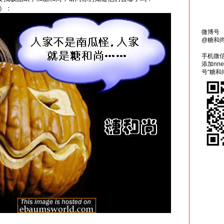
）：
微博号
@糖和
手机微
添加nn
号“糖和