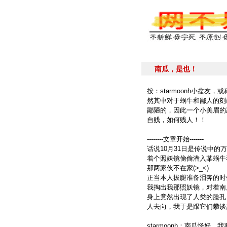
南瓜，是也！
按：starmoonh小盆
然其中对于蜗牛和鄙人的刻
鄙陋的，因此一个小美眉的
自贱，如何贱人！！
--------文章开始-------
话说10月31日是传说中的万
着个照妖镜偷偷潜入某蜗牛
那两家伙不在家(>_<)
正当本人拔腿准备泪奔的时
我掏出我那照妖镜，对着南
身上竟然出现了人类的脸孔
人去向，我于是跟它们攀谈
starmoonh：南瓜怪