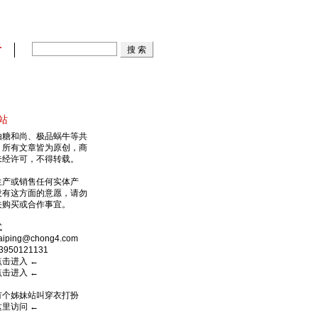
看
站
由糖和尚、极品蜗牛等共
，所有文章皆为原创，商
未经许可，不得转载。
生产或销售任何实体产
没有这方面的意愿，请勿
关购买或合作事宜。
式
ping@chong4.com
950121131
点击进入
←
点击进入
←
有个姊妹站叫穿衣打扮
这里访问
←