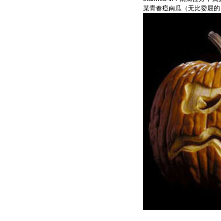
某青春痘南瓜（无比委屈的